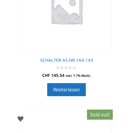
SCHALTER AS.NR.164.143
0
CHF
145.54
inkl. 7.7% MwSt.
o
u
t
Weiterlesen
o
f
5
Sold out!