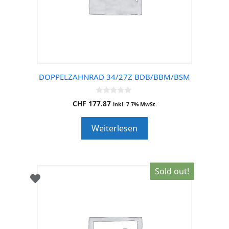
DOPPELZAHNRAD 34/27Z BDB/BBM/BSM
0
CHF
177.87
inkl. 7.7% MwSt.
o
u
t
Weiterlesen
o
f
5
Sold out!