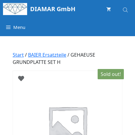
Springe
DIAMAR GmbH
zum
Inhalt
Menu
Start
/
BAIER Ersatzteile
/ GEHAEUSE
GRUNDPLATTE SET H
Sold out!