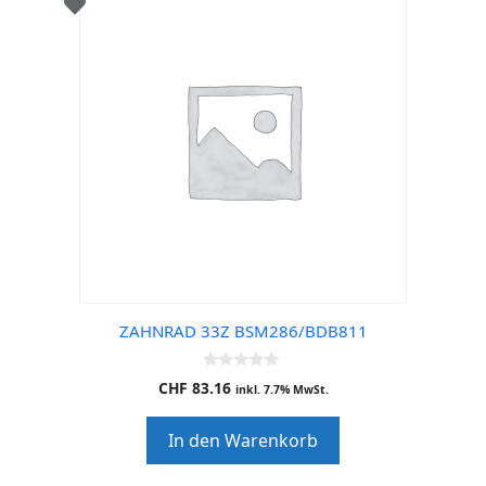
ZAHNRAD 33Z BSM286/BDB811
0
CHF
83.16
inkl. 7.7% MwSt.
o
u
t
In den Warenkorb
o
f
5