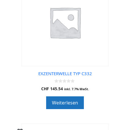
EXZENTERWELLE TYP C332
0
CHF
145.54
inkl. 7.7% MwSt.
o
u
t
Weiterlesen
o
f
5