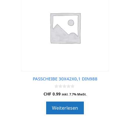
PASSCHEIBE 30X42X0,1 DIN988
0
CHF
0.99
inkl. 7.7% MwSt.
o
u
t
Weiterlesen
o
f
5