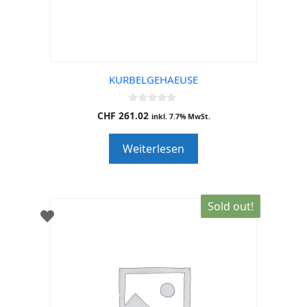
KURBELGEHAEUSE
0
CHF
261.02
inkl. 7.7% MwSt.
o
u
t
Weiterlesen
o
f
5
Sold out!