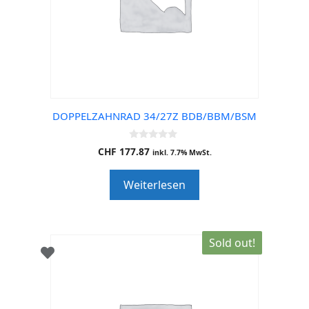
DOPPELZAHNRAD 34/27Z BDB/BBM/BSM
0
CHF
177.87
inkl. 7.7% MwSt.
o
u
t
Weiterlesen
o
f
5
Sold out!