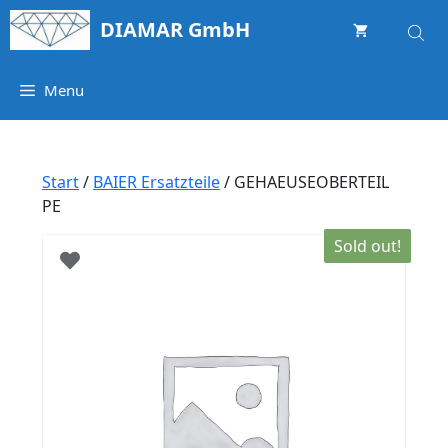
Springe
DIAMAR GmbH
zum
Inhalt
Menu
Start
/
BAIER Ersatzteile
/ GEHAEUSEOBERTEIL
PE
Sold out!