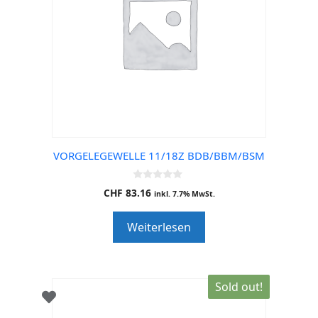
VORGELEGEWELLE 11/18Z BDB/BBM/BSM
0
CHF
83.16
inkl. 7.7% MwSt.
o
u
t
Weiterlesen
o
f
5
Sold out!