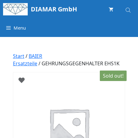
Springe
DIAMAR GmbH
zum
Inhalt
Menu
Start
/
BAIER
Ersatzteile
/ GEHRUNGSGEGENHALTER EHS1K
Sold out!