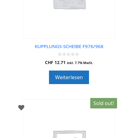
KUPPLUNGS-SCHEIBE F976/968
0
CHF
12.71
inkl. 7.7% MwSt.
o
u
t
Weiterlesen
o
f
5
Sold out!