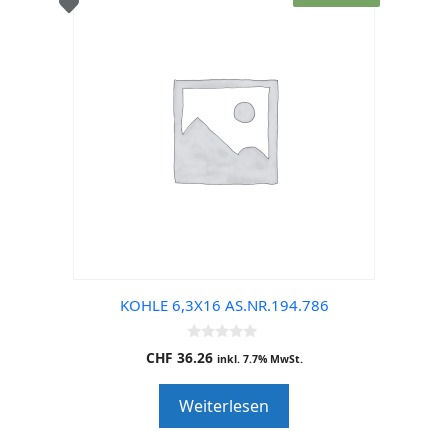
KOHLE 6,3X16 AS.NR.194.786
0
CHF
36.26
inkl. 7.7% MwSt.
o
u
t
Weiterlesen
o
f
5