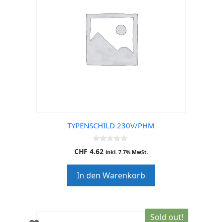
TYPENSCHILD 230V/PHM
0
CHF
4.62
inkl. 7.7% MwSt.
o
u
t
In den Warenkorb
o
f
5
Sold out!