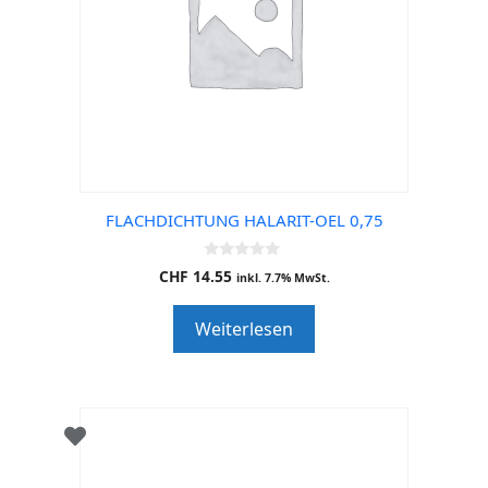
FLACHDICHTUNG HALARIT-OEL 0,75
0
CHF
14.55
inkl. 7.7% MwSt.
o
u
t
Weiterlesen
o
f
5