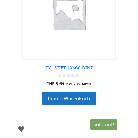
ZYL.STIFT 10X60 DIN7
0
CHF
3.69
inkl. 7.7% MwSt.
o
u
t
In den Warenkorb
o
f
5
Sold out!