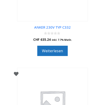
ANKER 230V TYP C332
0
CHF
635.24
inkl. 7.7% MwSt.
o
u
t
Weiterlesen
o
f
5