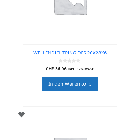
WELLENDICHTRING DFS 20X28X6
0
CHF
36.96
inkl. 7.7% MwSt.
o
u
t
In den Warenkorb
o
f
5