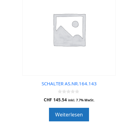
SCHALTER AS.NR.164.143
0
CHF
145.54
inkl. 7.7% MwSt.
o
u
t
Weiterlesen
o
f
5