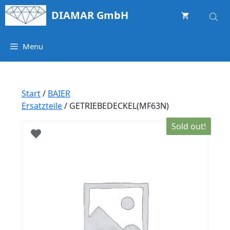
Springe
DIAMAR GmbH
zum
Inhalt
Menu
Start
/
BAIER
Ersatzteile
/ GETRIEBEDECKEL(MF63N)
Sold out!