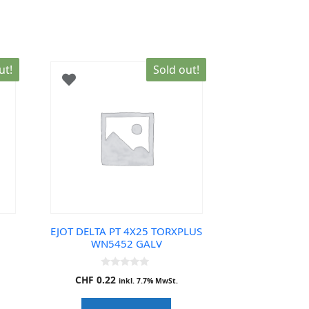
ut!
Sold out!
EJOT DELTA PT 4X25 TORXPLUS
WN5452 GALV
0
CHF
0.22
inkl. 7.7% MwSt.
o
u
t