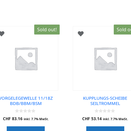
Sold out!
Sold o
VORGELEGEWELLE 11/18Z
KUPPLUNGS-SCHEIBE
BDB/BBM/BSM
SEILTROMMEL
0
0
CHF
83.16
CHF
53.14
inkl. 7.7% MwSt.
inkl. 7.7% MwSt.
o
o
u
u
t
t