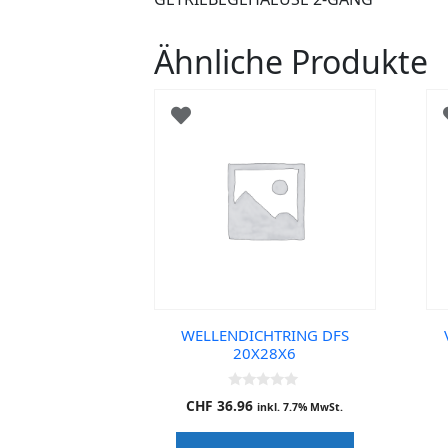
Ähnliche Produkte
WELLENDICHTRING DFS
20X28X6
0
CHF
36.96
inkl. 7.7% MwSt.
o
u
t