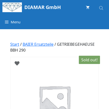
Springe
DIAMAR GmbH
zum
Inhalt
Menu
Start
/
BAIER Ersatzteile
/ GETRIEBEGEHAEUSE
BBH 290
Sold out!