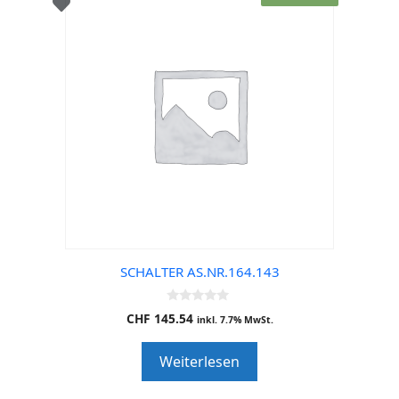
SCHALTER AS.NR.164.143
0
CHF
145.54
inkl. 7.7% MwSt.
o
u
t
Weiterlesen
o
f
5