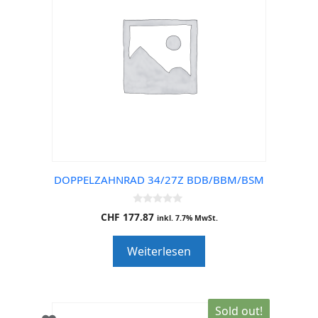
DOPPELZAHNRAD 34/27Z BDB/BBM/BSM
0
CHF
177.87
inkl. 7.7% MwSt.
o
u
t
Weiterlesen
o
f
5
Sold out!