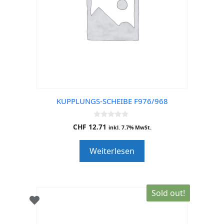
KUPPLUNGS-SCHEIBE F976/968
0
CHF
12.71
inkl. 7.7% MwSt.
o
u
t
Weiterlesen
o
f
5
Sold out!