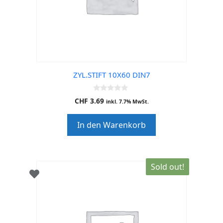
ZYL.STIFT 10X60 DIN7
0
CHF
3.69
inkl. 7.7% MwSt.
o
u
t
In den Warenkorb
o
f
5
Sold out!