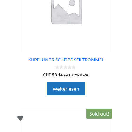
KUPPLUNGS-SCHEIBE SEILTROMMEL
0
CHF
53.14
inkl. 7.7% MwSt.
o
u
t
Weiterlesen
o
f
5
Sold out!