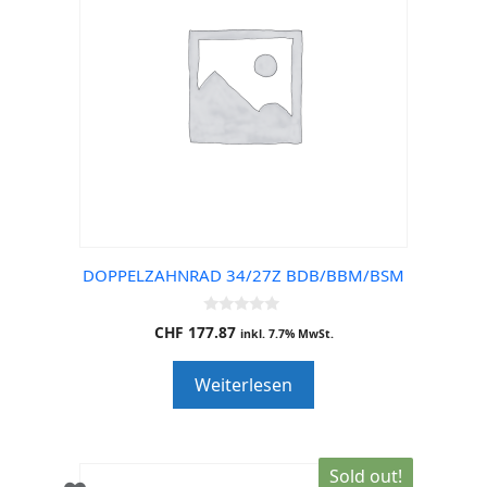
DOPPELZAHNRAD 34/27Z BDB/BBM/BSM
0
CHF
177.87
inkl. 7.7% MwSt.
o
u
t
Weiterlesen
o
f
5
Sold out!