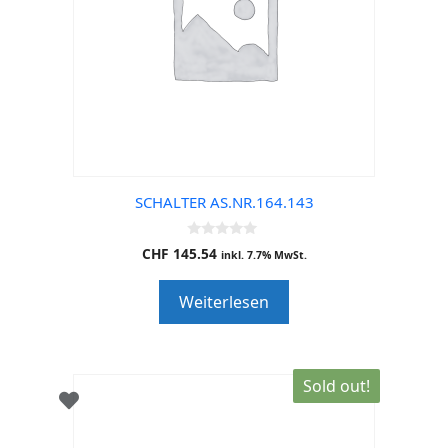
SCHALTER AS.NR.164.143
0
CHF
145.54
inkl. 7.7% MwSt.
o
u
t
Weiterlesen
o
f
5
Sold out!