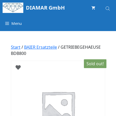
Springe
DIAMAR GmbH
zum
Inhalt
Menu
Start
/
BAIER Ersatzteile
/ GETRIEBEGEHAEUSE
BDB800
Sold out!