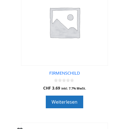
FIRMENSCHILD
0
CHF
3.69
inkl. 7.7% MwSt.
o
u
t
Weiterlesen
o
f
5