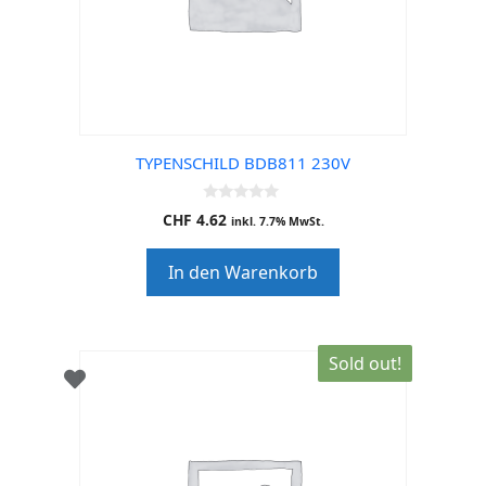
TYPENSCHILD BDB811 230V
0
CHF
4.62
inkl. 7.7% MwSt.
o
u
t
In den Warenkorb
o
f
5
Sold out!