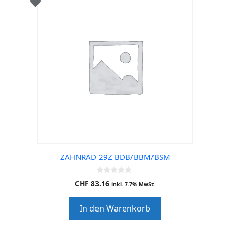
ZAHNRAD 29Z BDB/BBM/BSM
0
CHF
83.16
inkl. 7.7% MwSt.
o
u
t
In den Warenkorb
o
f
5