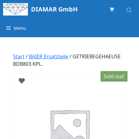
Springe
DIAMAR GmbH
zum
Inhalt
Menu
Start
/
BAIER Ersatzteile
/ GETRIEBEGEHAEUSE
BDB803 KPL.
Sold out!