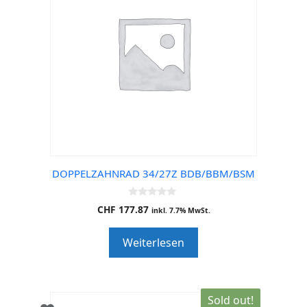
DOPPELZAHNRAD 34/27Z BDB/BBM/BSM
0
CHF
177.87
inkl. 7.7% MwSt.
o
u
t
Weiterlesen
o
f
5
Sold out!