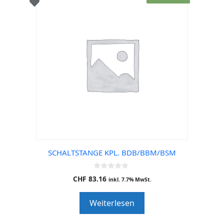
SCHALTSTANGE KPL. BDB/BBM/BSM
0
CHF
83.16
inkl. 7.7% MwSt.
o
u
t
Weiterlesen
o
f
5