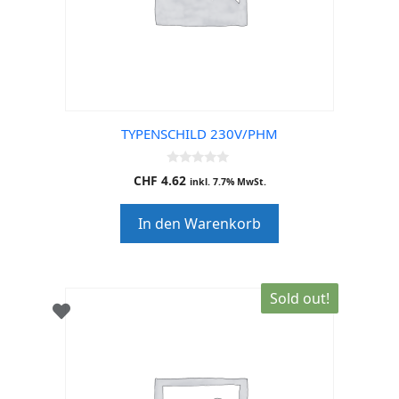
TYPENSCHILD 230V/PHM
0
CHF
4.62
inkl. 7.7% MwSt.
o
u
t
In den Warenkorb
o
f
5
Sold out!