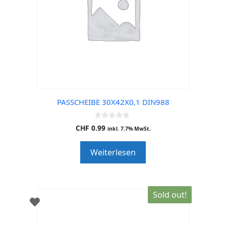
PASSCHEIBE 30X42X0,1 DIN988
0
CHF
0.99
inkl. 7.7% MwSt.
o
u
t
Weiterlesen
o
f
5
Sold out!