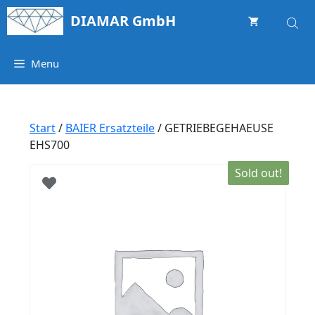
Springe
DIAMAR GmbH
zum
Inhalt
Menu
Start
/
BAIER Ersatzteile
/ GETRIEBEGEHAEUSE
EHS700
Sold out!