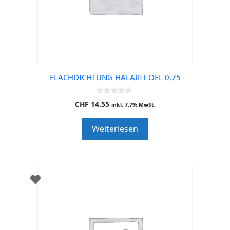
FLACHDICHTUNG HALARIT-OEL 0,75
0
CHF
14.55
inkl. 7.7% MwSt.
o
u
t
Weiterlesen
o
f
5