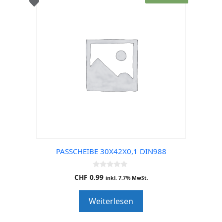
PASSCHEIBE 30X42X0,1 DIN988
0
CHF
0.99
inkl. 7.7% MwSt.
o
u
t
Weiterlesen
o
f
5