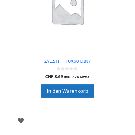
ZYL.STIFT 10X60 DIN7
0
CHF
3.69
inkl. 7.7% MwSt.
o
u
t
In den Warenkorb
o
f
5