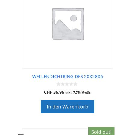
WELLENDICHTRING DFS 20X28X6
0
CHF
36.96
inkl. 7.7% MwSt.
o
u
t
In den Warenkorb
o
f
5
Sold out!