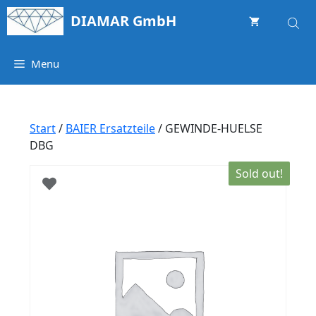
Springe
DIAMAR GmbH
zum
Inhalt
Menu
Start
/
BAIER Ersatzteile
/ GEWINDE-HUELSE
DBG
Sold out!