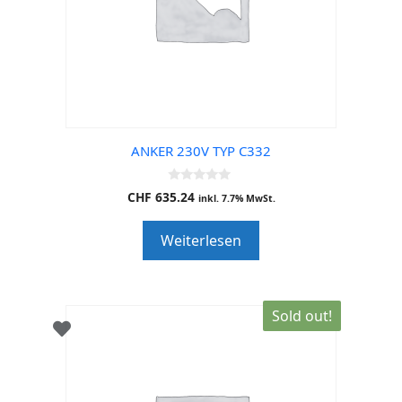
ANKER 230V TYP C332
0
CHF
635.24
inkl. 7.7% MwSt.
o
u
t
Weiterlesen
o
f
5
Sold out!