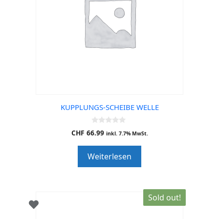
KUPPLUNGS-SCHEIBE WELLE
0
CHF
66.99
inkl. 7.7% MwSt.
o
u
t
Weiterlesen
o
f
5
Sold out!