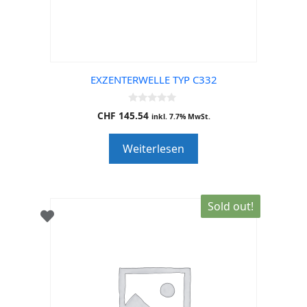
EXZENTERWELLE TYP C332
0
CHF
145.54
inkl. 7.7% MwSt.
o
u
t
Weiterlesen
o
f
5
Sold out!