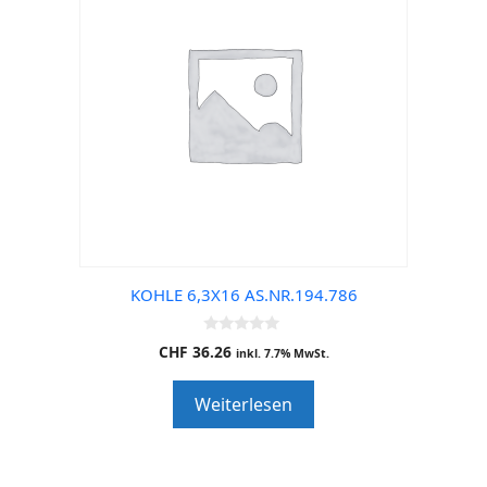
KOHLE 6,3X16 AS.NR.194.786
0
CHF
36.26
inkl. 7.7% MwSt.
o
u
t
Weiterlesen
o
f
5