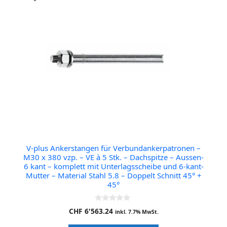
V-plus Ankerstangen für Verbundankerpatronen –
M30 x 380 vzp. – VE à 5 Stk. – Dachspitze – Aussen-
6 kant – komplett mit Unterlagsscheibe und 6-kant-
Mutter – Material Stahl 5.8 – Doppelt Schnitt 45° +
45°
0
CHF
6'563.24
inkl. 7.7% MwSt.
o
u