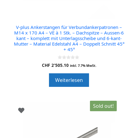
V-plus Ankerstangen für Verbundankerpatronen –
M14 x 170 A4 – VE à 1 Stk. – Dachspitze – Aussen-6
kant – komplett mit Unterlagsscheibe und 6-kant-
Mutter – Material Edelstahl A4 – Doppelt Schnitt 45°
+ 45°
0
CHF
2'505.10
inkl. 7.7% MwSt.
o
u
t
Weiterlesen
o
f
5
Sold out!