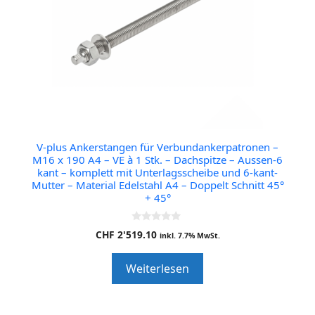
V-plus Ankerstangen für Verbundankerpatronen –
M16 x 190 A4 – VE à 1 Stk. – Dachspitze – Aussen-6
kant – komplett mit Unterlagsscheibe und 6-kant-
Mutter – Material Edelstahl A4 – Doppelt Schnitt 45°
+ 45°
0
CHF
2'519.10
inkl. 7.7% MwSt.
o
u
t
Weiterlesen
o
f
5