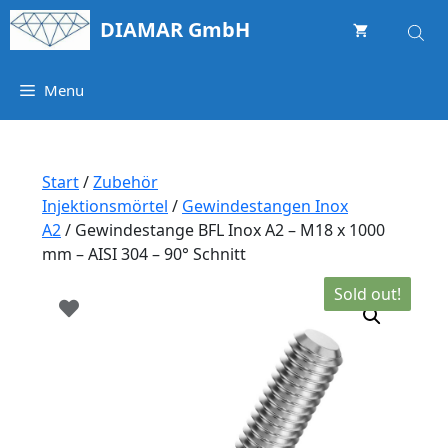
Springe
DIAMAR GmbH
zum
Inhalt
Menu
Start
/
Zubehör
Injektionsmörtel
/
Gewindestangen Inox
A2
/ Gewindestange BFL Inox A2 – M18 x 1000
mm – AISI 304 – 90° Schnitt
Sold out!