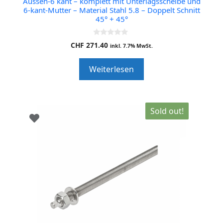
Aussen-6 kant – komplett mit Unterlagsscheibe und
6-kant-Mutter – Material Stahl 5.8 – Doppelt Schnitt
45° + 45°
0
CHF
271.40
inkl. 7.7% MwSt.
o
u
t
Weiterlesen
o
f
5
Sold out!