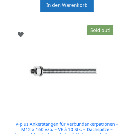
t
In den Warenkorb
o
f
5
Sold out!
V-plus Ankerstangen für Verbundankerpatronen –
M12 x 160 vzp. – VE à 10 Stk. – Dachspitze –