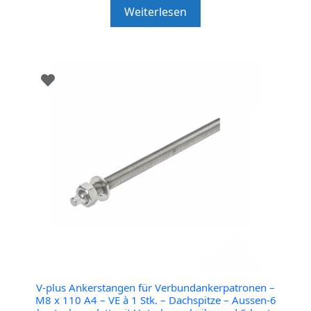
t
Weiterlesen
o
f
5
V-plus Ankerstangen für Verbundankerpatronen –
M8 x 110 A4 – VE à 1 Stk. – Dachspitze – Aussen-6