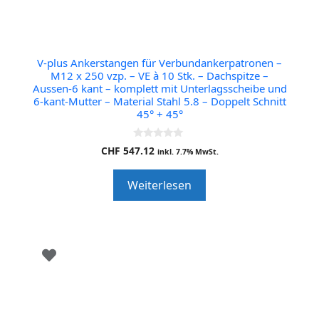
V-plus Ankerstangen für Verbundankerpatronen –
M12 x 250 vzp. – VE à 10 Stk. – Dachspitze –
Aussen-6 kant – komplett mit Unterlagsscheibe und
6-kant-Mutter – Material Stahl 5.8 – Doppelt Schnitt
45° + 45°
0
CHF
547.12
inkl. 7.7% MwSt.
o
u
t
Weiterlesen
o
f
5