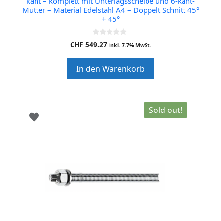
kant – komplett mit Unterlagsscheibe und 6-kant-
Mutter – Material Edelstahl A4 – Doppelt Schnitt 45°
+ 45°
0
CHF
549.27
inkl. 7.7% MwSt.
o
u
t
In den Warenkorb
o
f
5
Sold out!