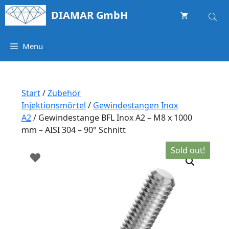
Springe
DIAMAR GmbH
zum
Inhalt
Menu
Start
/
Zubehör
Injektionsmörtel
/
Gewindestangen Inox
A2
/ Gewindestange BFL Inox A2 – M8 x 1000
mm – AISI 304 – 90° Schnitt
Sold out!