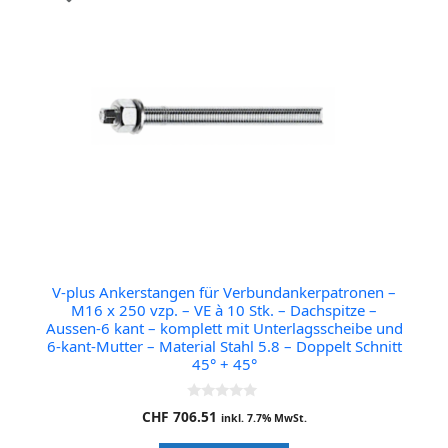
V-plus Ankerstangen für Verbundankerpatronen –
M16 x 250 vzp. – VE à 10 Stk. – Dachspitze –
Aussen-6 kant – komplett mit Unterlagsscheibe und
6-kant-Mutter – Material Stahl 5.8 – Doppelt Schnitt
45° + 45°
0
CHF
706.51
inkl. 7.7% MwSt.
o
u