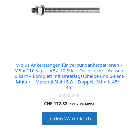
V-plus Ankerstangen für Verbundankerpatronen –
M8 x 110 vzp. – VE à 10 Stk. – Dachspitze – Aussen-
6 kant – komplett mit Unterlagsscheibe und 6-kant-
Mutter – Material Stahl 5.8 – Doppelt Schnitt 45° +
45°
0
CHF
172.32
inkl. 7.7% MwSt.
o
u
t
In den Warenkorb
o
f
5