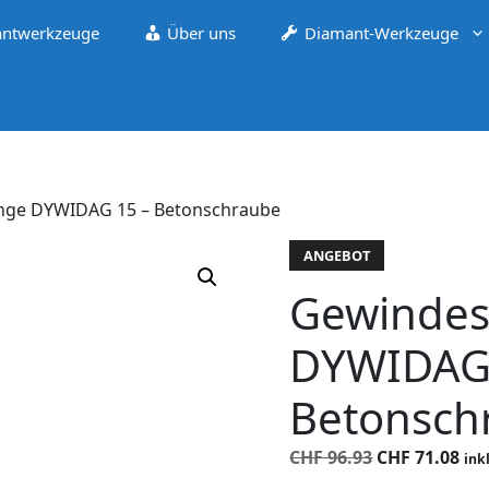
ntwerkzeuge
Über uns
Diamant-Werkzeuge
nge DYWIDAG 15 – Betonschraube
ANGEBOT
Gewindes
DYWIDAG 
Betonsch
Ursprünglic
Akt
CHF
96.93
CHF
71.08
ink
Preis
Pre