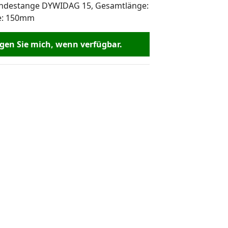
indestange DYWIDAG 15, Gesamtlänge:
e: 150mm
 71.08.
en Sie mich, wenn verfügbar.