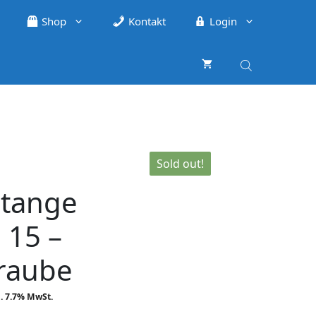
Shop
Kontakt
Login
Sold out!
tange
15 –
raube
her
ueller
l. 7.7% MwSt.
is