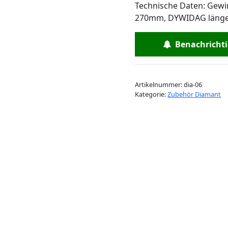
Technische Daten: Gew
war:
ist:
270mm, DYWIDAG läng
CHF 96.93
CHF
Benachrichtig
Artikelnummer:
dia-06
Kategorie:
Zubehör Diamant