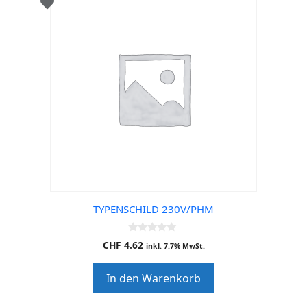
TYPENSCHILD 230V/PHM
0
CHF
4.62
inkl. 7.7% MwSt.
o
u
t
In den Warenkorb
o
f
5