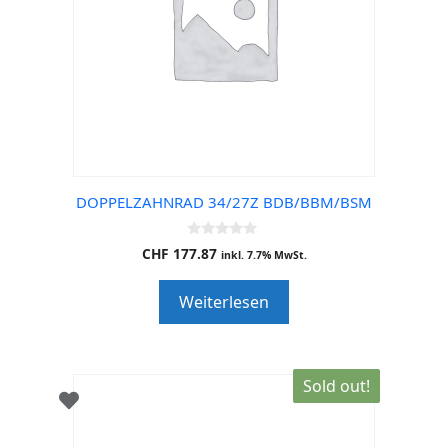
DOPPELZAHNRAD 34/27Z BDB/BBM/BSM
0
CHF
177.87
inkl. 7.7% MwSt.
o
u
t
Weiterlesen
o
f
5
Sold out!