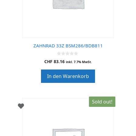
ZAHNRAD 33Z BSM286/BDB811
0
CHF
83.16
inkl. 7.7% MwSt.
o
u
t
In den Warenkorb
o
f
5
Sold out!