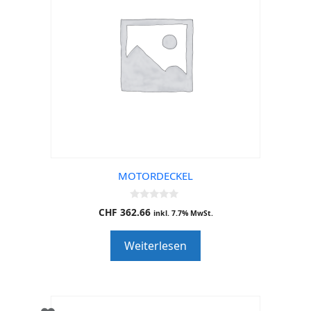
MOTORDECKEL
0
CHF
362.66
inkl. 7.7% MwSt.
o
u
t
Weiterlesen
o
f
5