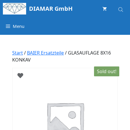
Springe
DIAMAR GmbH
zum
Inhalt
Menu
Start
/
BAIER Ersatzteile
/ GLASAUFLAGE 8X16
KONKAV
Sold out!