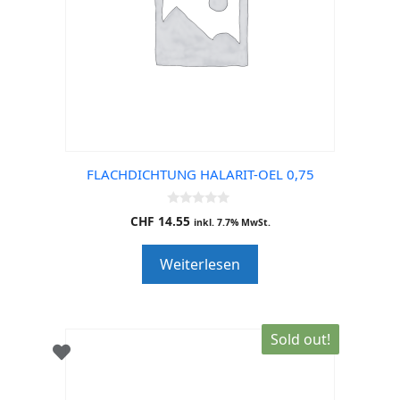
FLACHDICHTUNG HALARIT-OEL 0,75
0
CHF
14.55
inkl. 7.7% MwSt.
o
u
t
Weiterlesen
o
f
5
Sold out!