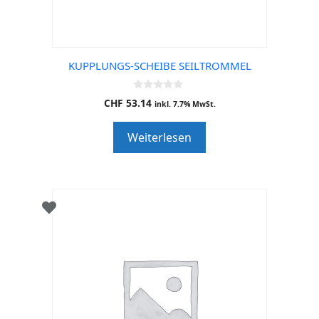
KUPPLUNGS-SCHEIBE SEILTROMMEL
0
CHF
53.14
inkl. 7.7% MwSt.
o
u
t
Weiterlesen
o
f
5