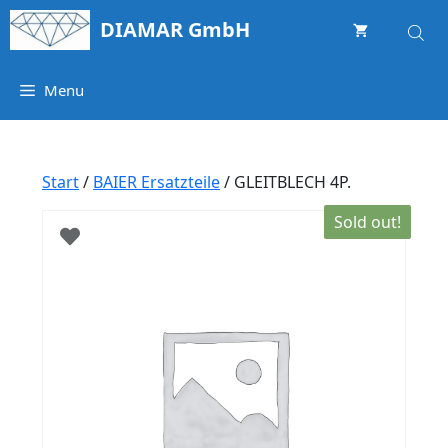
Springe
DIAMAR GmbH
zum
Inhalt
Menu
Start
/
BAIER Ersatzteile
/ GLEITBLECH 4P.
Sold out!