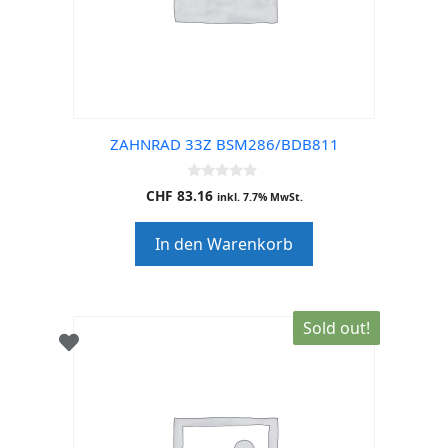
ZAHNRAD 33Z BSM286/BDB811
0
CHF
83.16
inkl. 7.7% MwSt.
o
u
t
In den Warenkorb
o
f
5
Sold out!