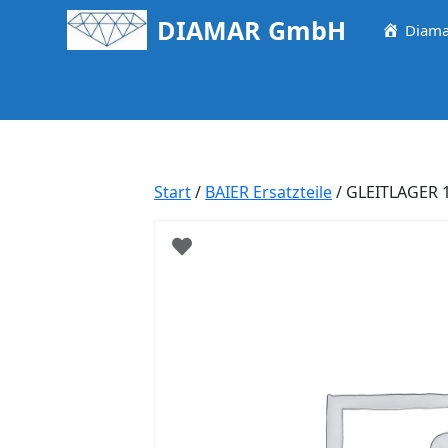
Springe
DIAMAR GmbH
Diama
zum
Inhalt
Start
/
BAIER Ersatzteile
/ GLEITLAGER 