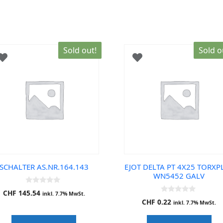
Sold out!
Sold o
SCHALTER AS.NR.164.143
EJOT DELTA PT 4X25 TORXP
WN5452 GALV
0
CHF
145.54
inkl. 7.7% MwSt.
o
0
CHF
0.22
u
inkl. 7.7% MwSt.
o
t
u
o
t
f