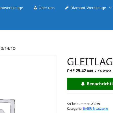
ntwerkzeuge
Über uns
Diamant-Werkzeuge
10/14/10
GLEITLAG
CHF
25.42
inkl. 7.7% MwSt.
Benachrichtig
Artikelnummer:
23259
Kategorie:
BAIER Ersatzteile