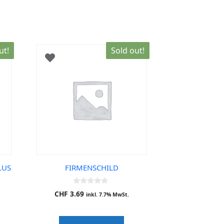
ut!
Sold out!
LUS
FIRMENSCHILD
0
CHF
3.69
inkl. 7.7% MwSt.
o
u
t
o
f