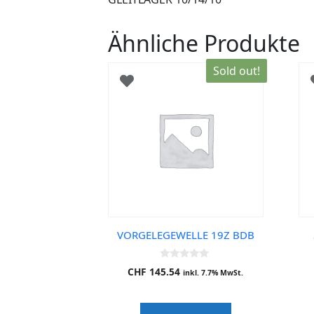
Ähnliche Produkte
Sold out!
VORGELEGEWELLE 19Z BDB
0
CHF
145.54
inkl. 7.7% MwSt.
o
u
t
o
f