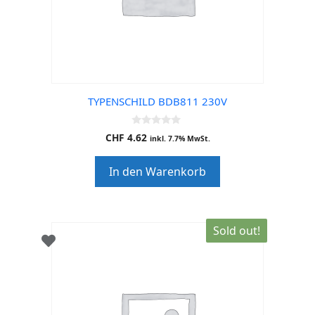
TYPENSCHILD BDB811 230V
0
CHF
4.62
inkl. 7.7% MwSt.
o
u
t
In den Warenkorb
o
f
5
Sold out!