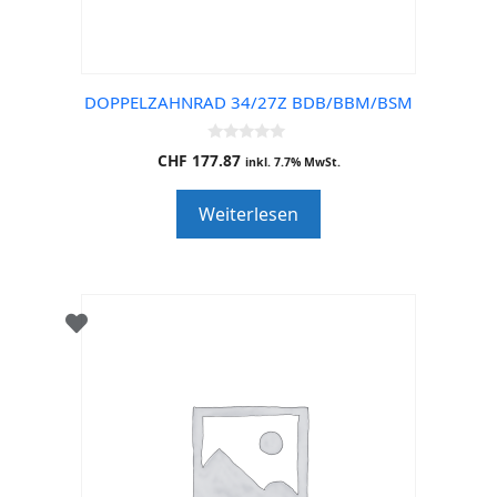
DOPPELZAHNRAD 34/27Z BDB/BBM/BSM
0
CHF
177.87
inkl. 7.7% MwSt.
o
u
t
Weiterlesen
o
f
5