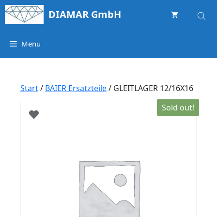
Springe
DIAMAR GmbH
zum
Inhalt
Menu
Start
/
BAIER Ersatzteile
/ GLEITLAGER 12/16X16
Sold out!