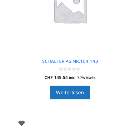
SCHALTER AS.NR.164.143
0
CHF
145.54
inkl. 7.7% MwSt.
o
u
t
Weiterlesen
o
f
5