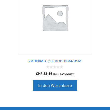
ZAHNRAD 29Z BDB/BBM/BSM
0
CHF
83.16
inkl. 7.7% MwSt.
o
u
t
In den Warenkorb
o
f
5