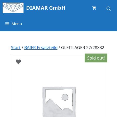
Springe
DIAMAR GmbH
zum
Inhalt
Menu
Start
/
BAIER Ersatzteile
/ GLEITLAGER 22/28X32
Sold out!