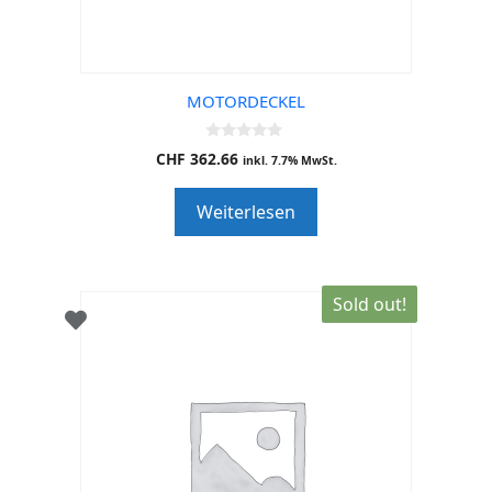
MOTORDECKEL
0
CHF
362.66
inkl. 7.7% MwSt.
o
u
t
Weiterlesen
o
f
5
Sold out!