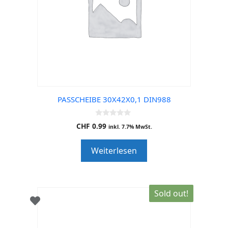
PASSCHEIBE 30X42X0,1 DIN988
0
CHF
0.99
inkl. 7.7% MwSt.
o
u
t
Weiterlesen
o
f
5
Sold out!