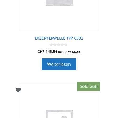
EXZENTERWELLE TYP C332
0
CHF
145.54
inkl. 7.7% MwSt.
o
u
t
Weiterlesen
o
f
5
Sold out!