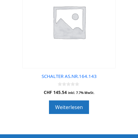
SCHALTER AS.NR.164.143
0
CHF
145.54
inkl. 7.7% MwSt.
o
u
t
Weiterlesen
o
f
5