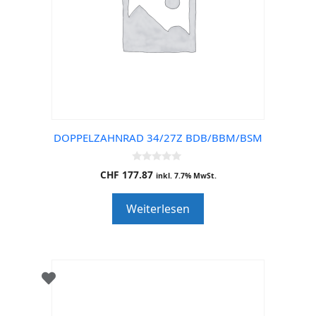
DOPPELZAHNRAD 34/27Z BDB/BBM/BSM
0
CHF
177.87
inkl. 7.7% MwSt.
o
u
t
Weiterlesen
o
f
5