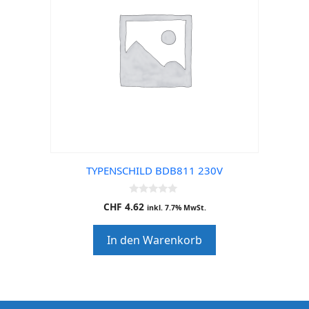
TYPENSCHILD BDB811 230V
0
CHF
4.62
inkl. 7.7% MwSt.
o
u
t
In den Warenkorb
o
f
5