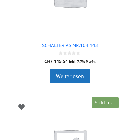
SCHALTER AS.NR.164.143
0
CHF
145.54
inkl. 7.7% MwSt.
o
u
t
Weiterlesen
o
f
5
Sold out!