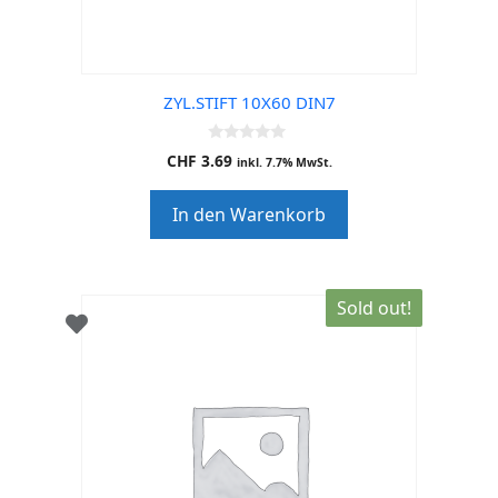
ZYL.STIFT 10X60 DIN7
0
CHF
3.69
inkl. 7.7% MwSt.
o
u
t
In den Warenkorb
o
f
5
Sold out!