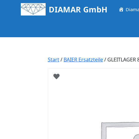
Springe
DIAMAR GmbH
Diama
zum
Inhalt
Start
/
BAIER Ersatzteile
/ GLEITLAGER 