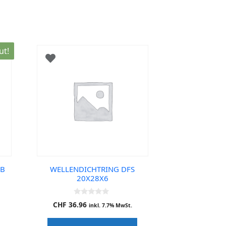
ut!
DB
WELLENDICHTRING DFS
20X28X6
0
CHF
36.96
inkl. 7.7% MwSt.
o
u
t