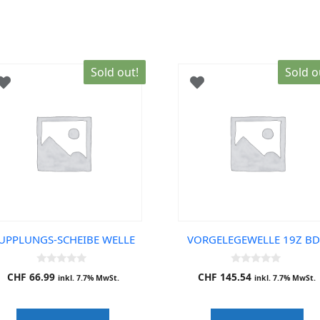
Sold out!
Sold o
UPPLUNGS-SCHEIBE WELLE
VORGELEGEWELLE 19Z B
0
0
CHF
66.99
CHF
145.54
inkl. 7.7% MwSt.
inkl. 7.7% MwSt.
o
o
u
u
t
t
o
o
f
f