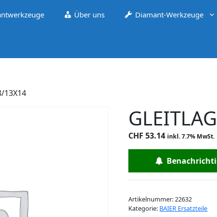
ntwerkzeuge
Über uns
Diamant-Werkzeuge
8/13X14
GLEITLAG
CHF
53.14
inkl. 7.7% MwSt.
Benachrichtig
Artikelnummer:
22632
Kategorie:
BAIER Ersatzteile