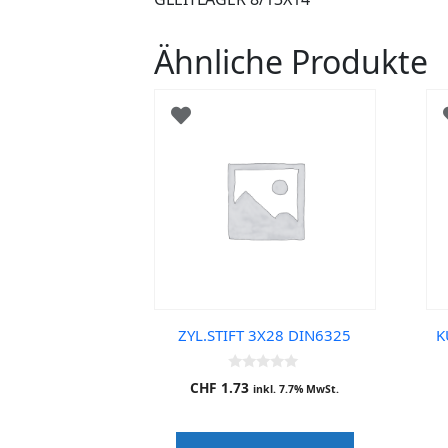
Ähnliche Produkte
ZYL.STIFT 3X28 DIN6325
K
0
CHF
1.73
inkl. 7.7% MwSt.
o
u
t
o
f