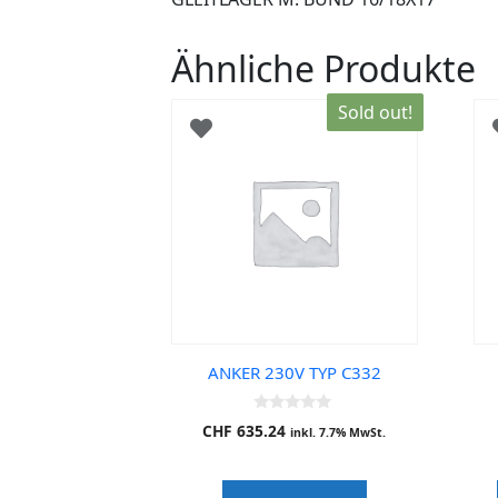
Ähnliche Produkte
Sold out!
ANKER 230V TYP C332
0
CHF
635.24
inkl. 7.7% MwSt.
o
u
t
o
f