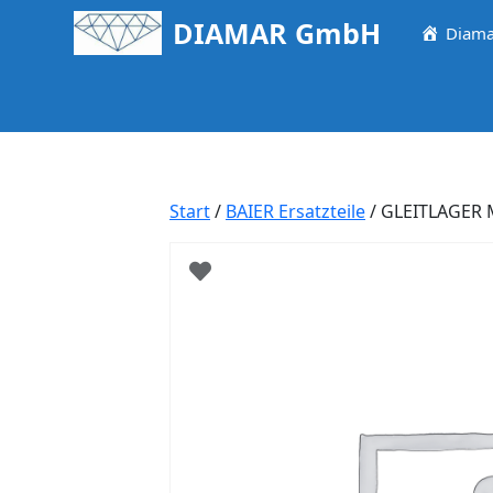
Springe
DIAMAR GmbH
Diama
zum
Inhalt
Start
/
BAIER Ersatzteile
/ GLEITLAGER 