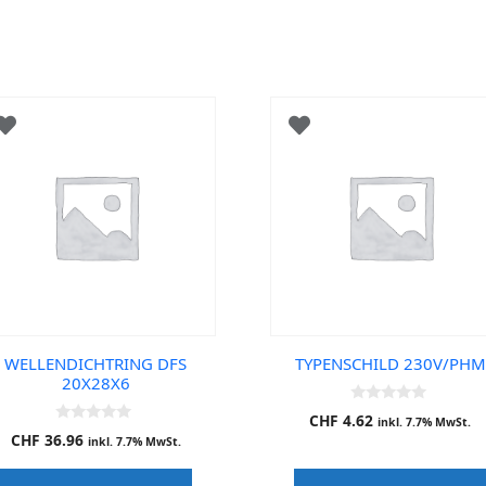
WELLENDICHTRING DFS
TYPENSCHILD 230V/PHM
20X28X6
0
CHF
4.62
inkl. 7.7% MwSt.
o
0
CHF
36.96
u
inkl. 7.7% MwSt.
o
t
u
o
t
f