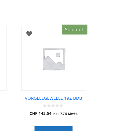
Sold out!
VORGELEGEWELLE 19Z BDB
0
CHF
145.54
inkl. 7.7% MwSt.
o
u
t
o
f