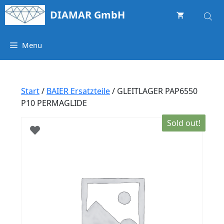
Springe
DIAMAR GmbH
zum
Inhalt
Menu
Start
/
BAIER Ersatzteile
/ GLEITLAGER PAP6550
P10 PERMAGLIDE
Sold out!