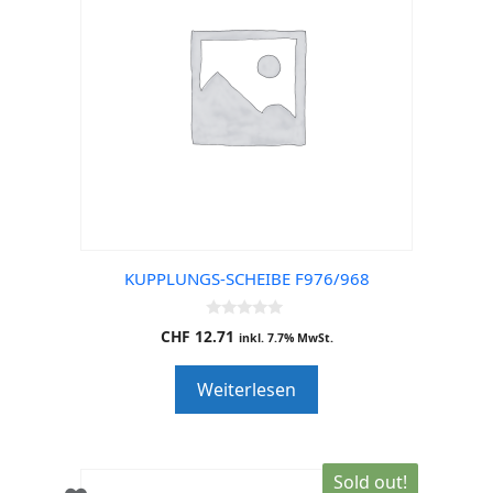
KUPPLUNGS-SCHEIBE F976/968
0
CHF
12.71
inkl. 7.7% MwSt.
o
u
t
Weiterlesen
o
f
5
Sold out!