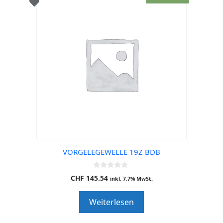
VORGELEGEWELLE 19Z BDB
0
CHF
145.54
inkl. 7.7% MwSt.
o
u
t
Weiterlesen
o
f
5