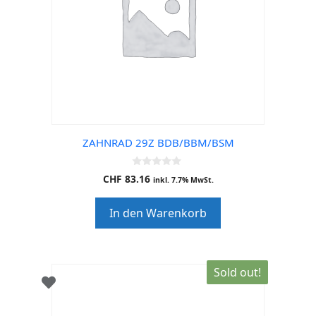
ZAHNRAD 29Z BDB/BBM/BSM
0
CHF
83.16
inkl. 7.7% MwSt.
o
u
t
In den Warenkorb
o
f
5
Sold out!