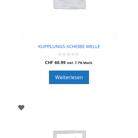
KUPPLUNGS-SCHEIBE WELLE
0
CHF
66.99
inkl. 7.7% MwSt.
o
u
t
Weiterlesen
o
f
5