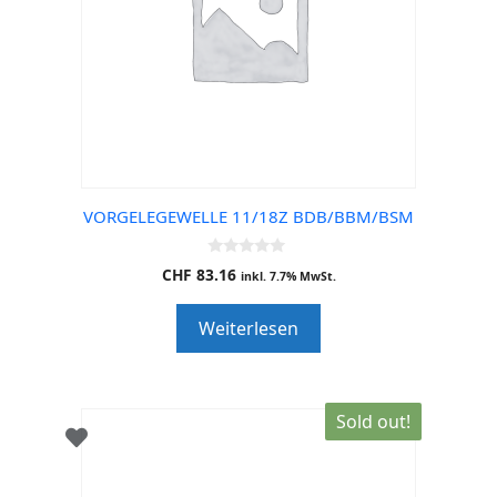
VORGELEGEWELLE 11/18Z BDB/BBM/BSM
0
CHF
83.16
inkl. 7.7% MwSt.
o
u
t
Weiterlesen
o
f
5
Sold out!