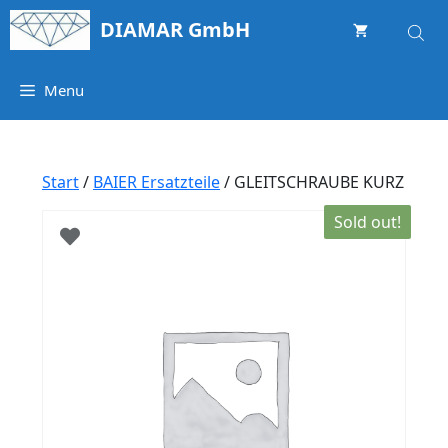
Springe
DIAMAR GmbH
zum
Inhalt
Menu
Start
/
BAIER Ersatzteile
/ GLEITSCHRAUBE KURZ
Sold out!