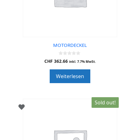
MOTORDECKEL
0
CHF
362.66
inkl. 7.7% MwSt.
o
u
t
Weiterlesen
o
f
5
Sold out!