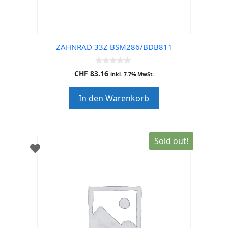
ZAHNRAD 33Z BSM286/BDB811
0
CHF
83.16
inkl. 7.7% MwSt.
o
u
t
In den Warenkorb
o
f
5
Sold out!