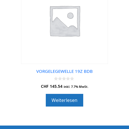
VORGELEGEWELLE 19Z BDB
0
CHF
145.54
inkl. 7.7% MwSt.
o
u
t
Weiterlesen
o
f
5