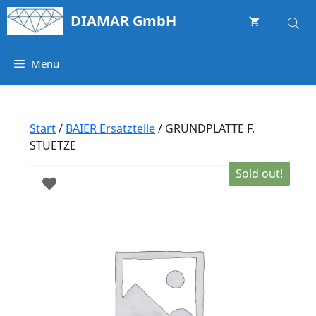
Springe
DIAMAR GmbH
zum
Inhalt
Menu
Start
/
BAIER Ersatzteile
/ GRUNDPLATTE F.
STUETZE
Sold out!