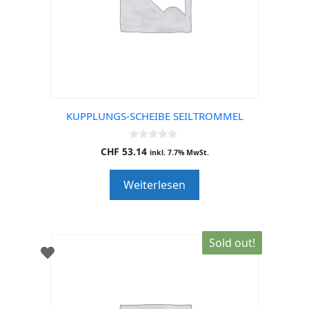
KUPPLUNGS-SCHEIBE SEILTROMMEL
0
CHF
53.14
inkl. 7.7% MwSt.
o
u
t
Weiterlesen
o
f
5
Sold out!