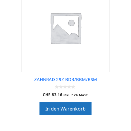
ZAHNRAD 29Z BDB/BBM/BSM
0
CHF
83.16
inkl. 7.7% MwSt.
o
u
t
In den Warenkorb
o
f
5