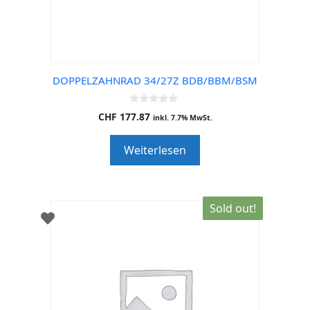
DOPPELZAHNRAD 34/27Z BDB/BBM/BSM
0
CHF
177.87
inkl. 7.7% MwSt.
o
u
t
Weiterlesen
o
f
5
Sold out!