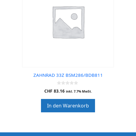
ZAHNRAD 33Z BSM286/BDB811
0
CHF
83.16
inkl. 7.7% MwSt.
o
u
t
In den Warenkorb
o
f
5