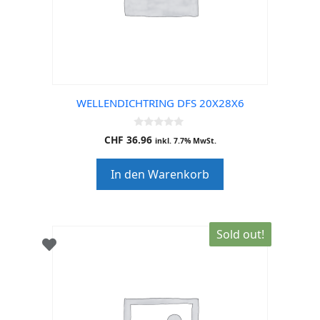
WELLENDICHTRING DFS 20X28X6
0
CHF
36.96
inkl. 7.7% MwSt.
o
u
t
In den Warenkorb
o
f
5
Sold out!