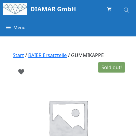
Springe
DIAMAR GmbH
zum
Inhalt
Menu
Start
/
BAIER Ersatzteile
/ GUMMIKAPPE
Sold out!