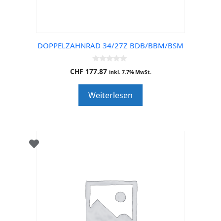
DOPPELZAHNRAD 34/27Z BDB/BBM/BSM
0
CHF
177.87
inkl. 7.7% MwSt.
o
u
t
Weiterlesen
o
f
5