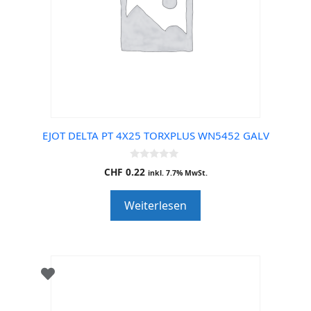
EJOT DELTA PT 4X25 TORXPLUS WN5452 GALV
0
CHF
0.22
inkl. 7.7% MwSt.
o
u
t
Weiterlesen
o
f
5