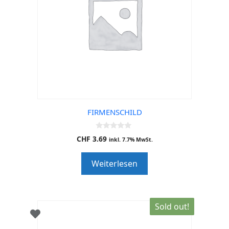
FIRMENSCHILD
0
CHF
3.69
inkl. 7.7% MwSt.
o
u
t
Weiterlesen
o
f
5
Sold out!