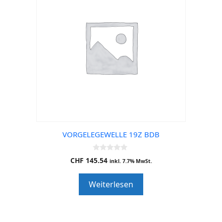
VORGELEGEWELLE 19Z BDB
0
CHF
145.54
inkl. 7.7% MwSt.
o
u
t
Weiterlesen
o
f
5