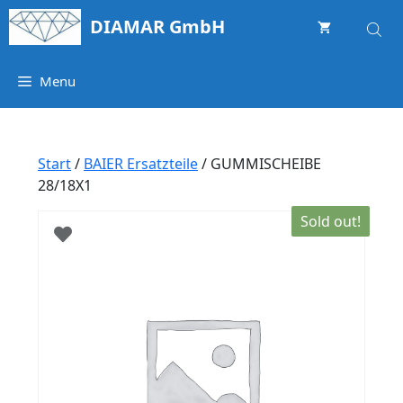
Springe
DIAMAR GmbH
zum
Inhalt
Menu
Start
/
BAIER Ersatzteile
/ GUMMISCHEIBE
28/18X1
Sold out!