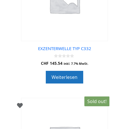
EXZENTERWELLE TYP C332
0
CHF
145.54
inkl. 7.7% MwSt.
o
u
t
Weiterlesen
o
f
5
Sold out!