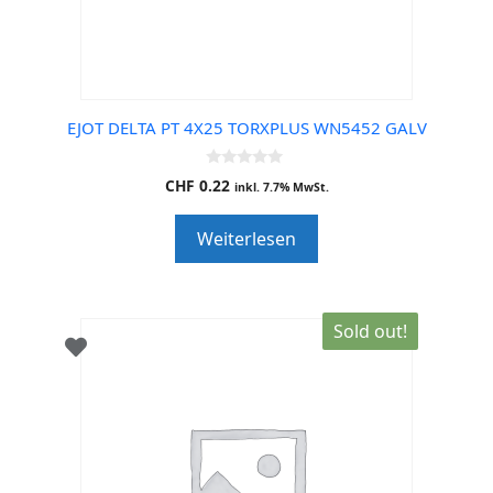
EJOT DELTA PT 4X25 TORXPLUS WN5452 GALV
0
CHF
0.22
inkl. 7.7% MwSt.
o
u
t
Weiterlesen
o
f
5
Sold out!