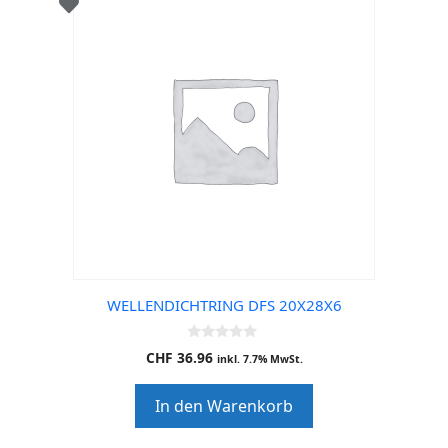
WELLENDICHTRING DFS 20X28X6
0
CHF
36.96
inkl. 7.7% MwSt.
o
u
t
In den Warenkorb
o
f
5