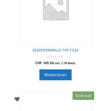
EXZENTERWELLE TYP C332
0
CHF
145.54
inkl. 7.7% MwSt.
o
u
t
Weiterlesen
o
f
5
Sold out!