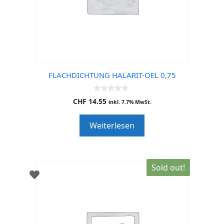
FLACHDICHTUNG HALARIT-OEL 0,75
0
CHF
14.55
inkl. 7.7% MwSt.
o
u
t
Weiterlesen
o
f
5
Sold out!