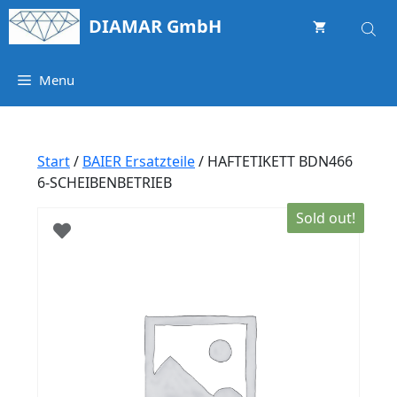
Springe
DIAMAR GmbH
zum
Inhalt
Menu
Start
/
BAIER Ersatzteile
/ HAFTETIKETT BDN466
6-SCHEIBENBETRIEB
Sold out!