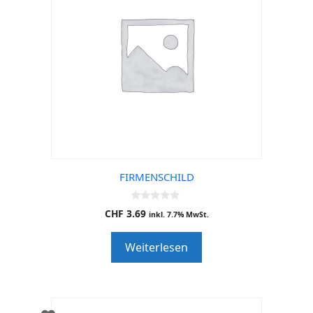
FIRMENSCHILD
0
CHF
3.69
inkl. 7.7% MwSt.
o
u
t
Weiterlesen
o
f
5