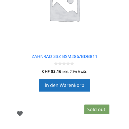
ZAHNRAD 33Z BSM286/BDB811
0
CHF
83.16
inkl. 7.7% MwSt.
o
u
t
In den Warenkorb
o
f
5
Sold out!