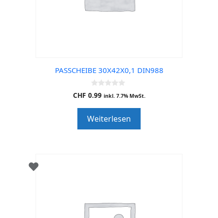
PASSCHEIBE 30X42X0,1 DIN988
0
CHF
0.99
inkl. 7.7% MwSt.
o
u
t
Weiterlesen
o
f
5