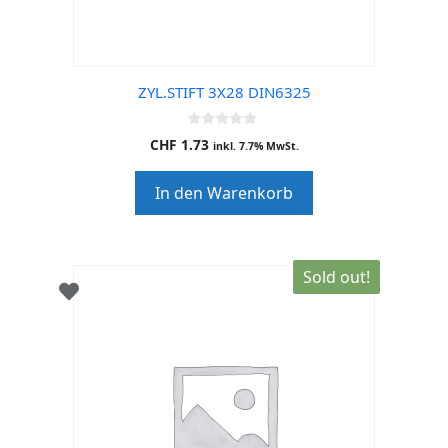
ZYL.STIFT 3X28 DIN6325
0
CHF
1.73
inkl. 7.7% MwSt.
o
u
t
In den Warenkorb
o
f
5
Sold out!