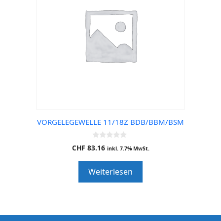
VORGELEGEWELLE 11/18Z BDB/BBM/BSM
0
CHF
83.16
inkl. 7.7% MwSt.
o
u
t
Weiterlesen
o
f
5