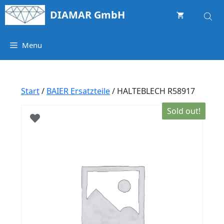
Springe
DIAMAR GmbH
zum
Inhalt
Menu
Start
/
BAIER Ersatzteile
/ HALTEBLECH R58917
Sold out!