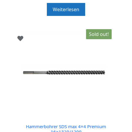
u
t
Weiterlesen
o
f
5
Sold out!
Hammerbohrer SDS max 4×4 Premium
16×1320/1200