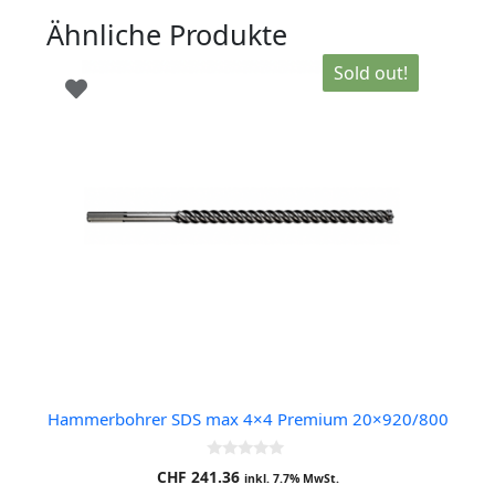
Ähnliche Produkte
Sold out!
Hammerbohrer SDS max 4×4 Premium 20×920/800
0
CHF
241.36
inkl. 7.7% MwSt.
o