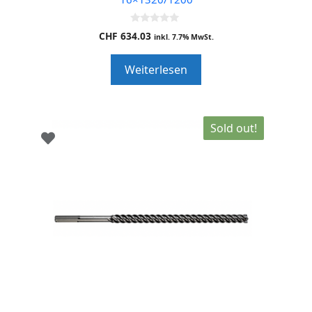
0
CHF
634.03
inkl. 7.7% MwSt.
o
u
t
Weiterlesen
o
f
5
Sold out!