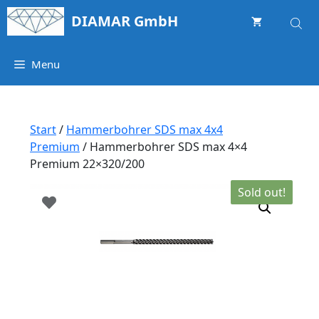
Springe
DIAMAR GmbH
zum
Inhalt
Menu
Start
/
Hammerbohrer SDS max 4x4
Premium
/ Hammerbohrer SDS max 4×4
Premium 22×320/200
Sold out!