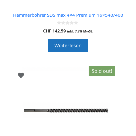
Hammerbohrer SDS max 4×4 Premium 16×540/400
0
CHF
142.59
inkl. 7.7% MwSt.
o
u
t
Weiterlesen
o
f
5
Sold out!