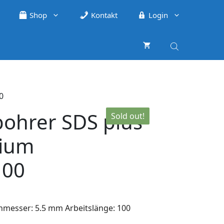
Shop
Kontakt
Login
0
hrer SDS plus
Sold out!
ium
100
hmesser: 5.5 mm Arbeitslänge: 100