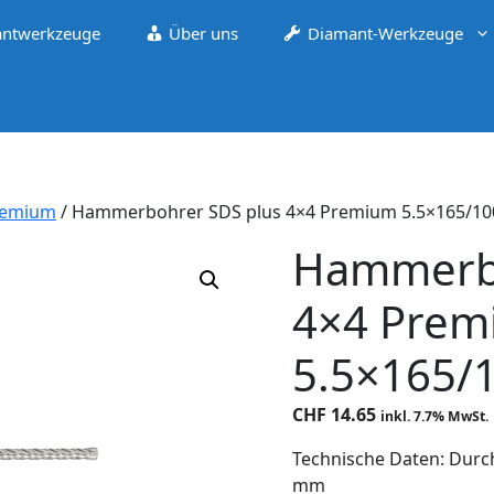
ntwerkzeuge
Über uns
Diamant-Werkzeuge
remium
/ Hammerbohrer SDS plus 4×4 Premium 5.5×165/10
Hammerbo
4×4 Prem
5.5×165/
CHF
14.65
inkl. 7.7% MwSt.
Technische Daten: Durc
mm