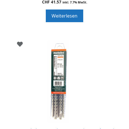
CHF
41.57
inkl. 7.7% MwSt.
o
u
t
Weiterlesen
o
f
5