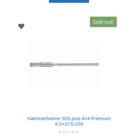
5
Sold out!
Hammerbohrer SDS plus 4×4 Premium
6.5×315/250
0