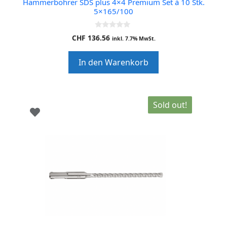
Hammerbohrer SDS plus 4×4 Premium Set à 10 Stk.
5×165/100
0
CHF
136.56
inkl. 7.7% MwSt.
o
u
t
In den Warenkorb
o
f
5
Sold out!