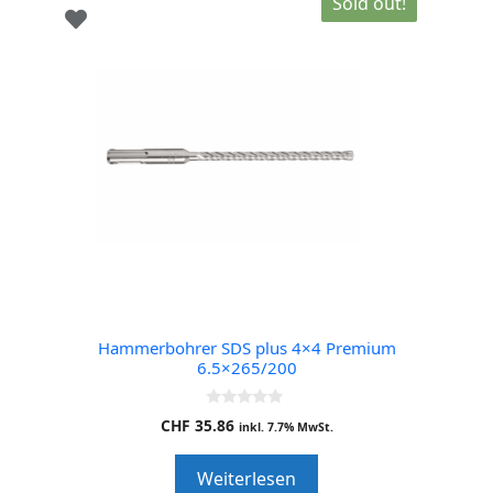
Sold out!
Hammerbohrer SDS plus 4×4 Premium
6.5×265/200
0
CHF
35.86
inkl. 7.7% MwSt.
o
u
t
Weiterlesen
o
f