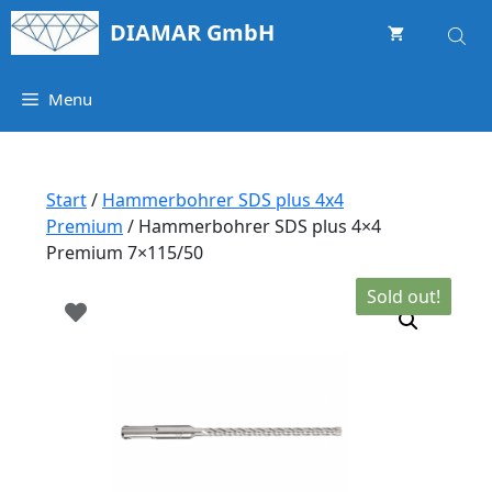
Springe
DIAMAR GmbH
zum
Inhalt
Menu
Start
/
Hammerbohrer SDS plus 4x4
Premium
/ Hammerbohrer SDS plus 4×4
Premium 7×115/50
Sold out!