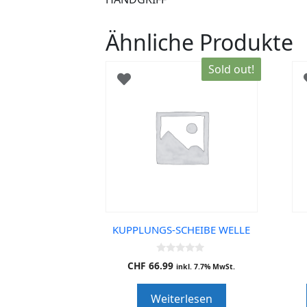
Ähnliche Produkte
Sold out!
KUPPLUNGS-SCHEIBE WELLE
0
CHF
66.99
inkl. 7.7% MwSt.
o
u
t
Weiterlesen
o
f