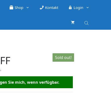
Shop
Kontakt
Login
FF
Sold out!
.
en Sie mich, wenn verfügbar.