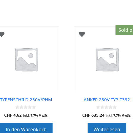
Sold o
TYPENSCHILD 230V/PHM
ANKER 230V TYP C332
0
0
CHF
4.62
CHF
635.24
inkl. 7.7% MwSt.
inkl. 7.7% MwSt.
o
o
u
u
t
t
In den Warenkorb
Weiterlesen
o
o
f
f