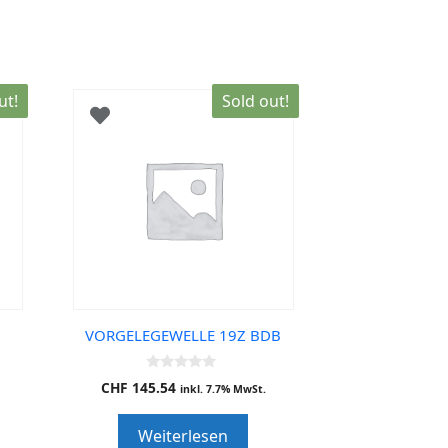
ut!
Sold out!
VORGELEGEWELLE 19Z BDB
0
CHF
145.54
inkl. 7.7% MwSt.
o
u
t
Weiterlesen
o
f