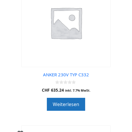
ANKER 230V TYP C332
0
CHF
635.24
inkl. 7.7% MwSt.
o
u
t
Weiterlesen
o
f
5