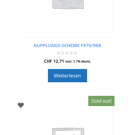
KUPPLUNGS-SCHEIBE F976/968
0
CHF
12.71
inkl. 7.7% MwSt.
o
u
t
Weiterlesen
o
f
5
Sold out!