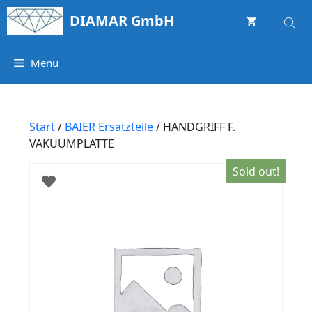
Springe
DIAMAR GmbH
zum
Inhalt
Menu
Start
/
BAIER Ersatzteile
/ HANDGRIFF F.
VAKUUMPLATTE
Sold out!