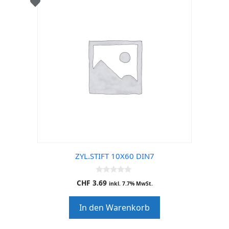
ZYL.STIFT 10X60 DIN7
0
CHF
3.69
inkl. 7.7% MwSt.
o
u
t
In den Warenkorb
o
f
5