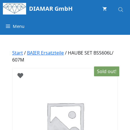
Springe
DIAMAR GmbH
zum
Inhalt
Menu
Start
/
BAIER Ersatzteile
/ HAUBE SET BSS606L/
607M
Sold out!