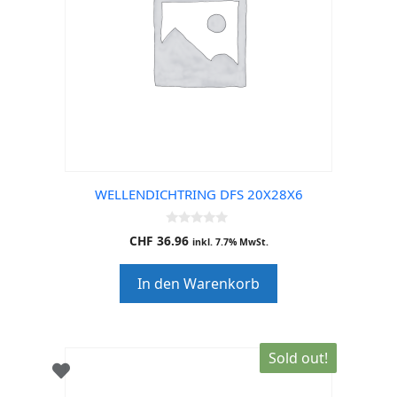
WELLENDICHTRING DFS 20X28X6
0
CHF
36.96
inkl. 7.7% MwSt.
o
u
t
In den Warenkorb
o
f
5
Sold out!