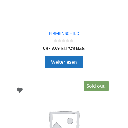
FIRMENSCHILD
0
CHF
3.69
inkl. 7.7% MwSt.
o
u
t
Weiterlesen
o
f
5
Sold out!