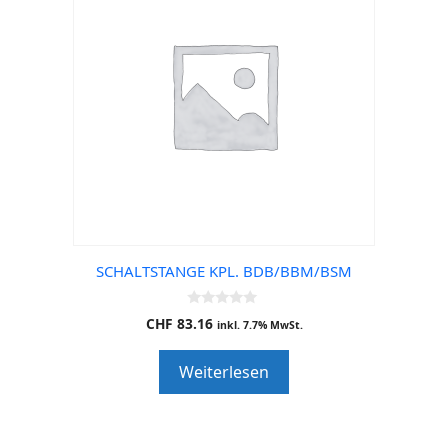
SCHALTSTANGE KPL. BDB/BBM/BSM
0
CHF
83.16
inkl. 7.7% MwSt.
o
u
t
Weiterlesen
o
f
5