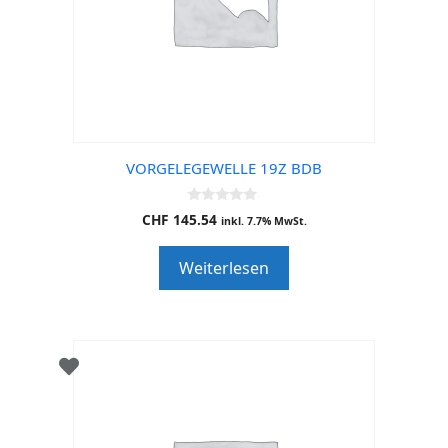
VORGELEGEWELLE 19Z BDB
0
CHF
145.54
inkl. 7.7% MwSt.
o
u
t
Weiterlesen
o
f
5