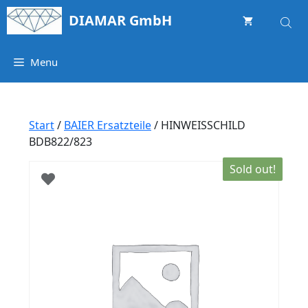
Springe
DIAMAR GmbH
zum
Inhalt
Menu
Start
/
BAIER Ersatzteile
/ HINWEISSCHILD
BDB822/823
Sold out!