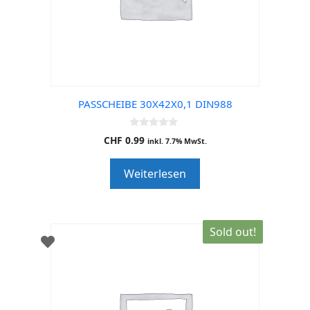
PASSCHEIBE 30X42X0,1 DIN988
0
CHF
0.99
inkl. 7.7% MwSt.
o
u
t
Weiterlesen
o
f
5
Sold out!