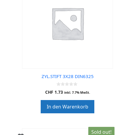
ZYL.STIFT 3X28 DIN6325
0
CHF
1.73
inkl. 7.7% MwSt.
o
u
t
In den Warenkorb
o
f
5
Sold out!