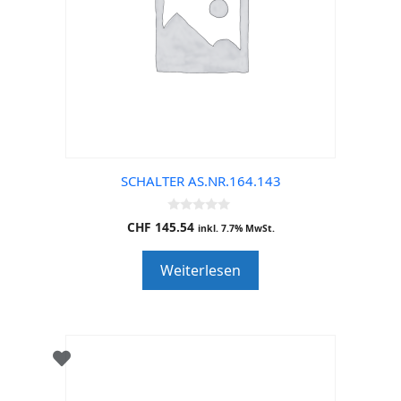
SCHALTER AS.NR.164.143
0
CHF
145.54
inkl. 7.7% MwSt.
o
u
t
Weiterlesen
o
f
5