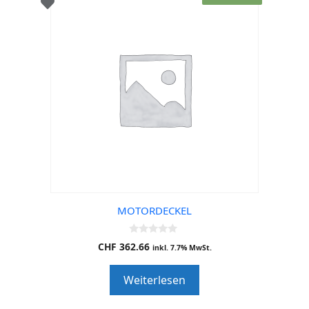
MOTORDECKEL
0
CHF
362.66
inkl. 7.7% MwSt.
o
u
t
Weiterlesen
o
f
5