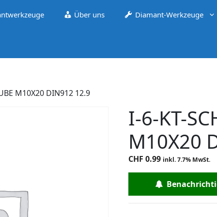
ntwerkzeuge
Über uns
Diamant-Werkzeuge
AUBE M10X20 DIN912 12.9
I-6-KT-S
M10X20 D
CHF
0.99
inkl. 7.7% MwSt.
Benachrichtig