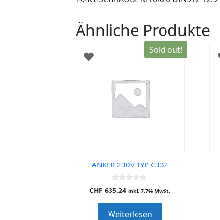
Ähnliche Produkte
Sold out!
ANKER 230V TYP C332
0
CHF
635.24
inkl. 7.7% MwSt.
o
u
t
Weiterlesen
o
f