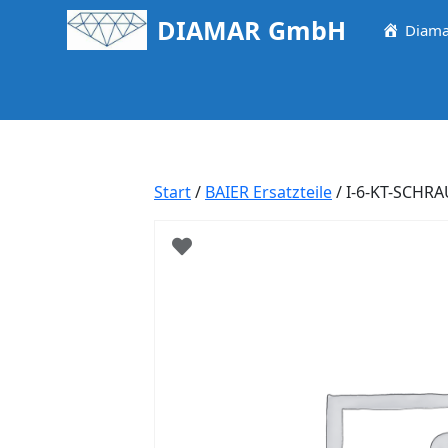
Springe
DIAMAR GmbH
Diama
zum
Inhalt
Start
/
BAIER Ersatzteile
/ I-6-KT-SCHR