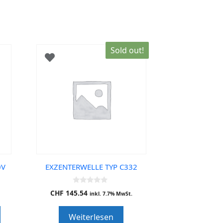
Sold out!
0V
EXZENTERWELLE TYP C332
0
CHF
145.54
inkl. 7.7% MwSt.
o
u
t
Weiterlesen
o
f