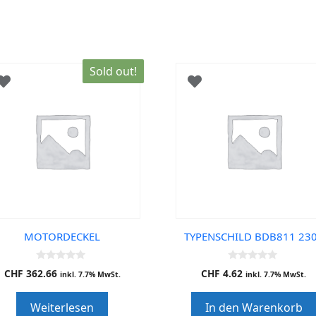
Sold out!
MOTORDECKEL
TYPENSCHILD BDB811 23
0
0
CHF
362.66
CHF
4.62
inkl. 7.7% MwSt.
inkl. 7.7% MwSt.
o
o
u
u
t
t
Weiterlesen
In den Warenkorb
o
o
f
f