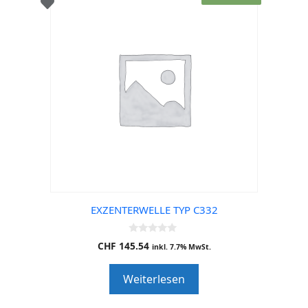
EXZENTERWELLE TYP C332
0
CHF
145.54
inkl. 7.7% MwSt.
o
u
t
Weiterlesen
o
f
5