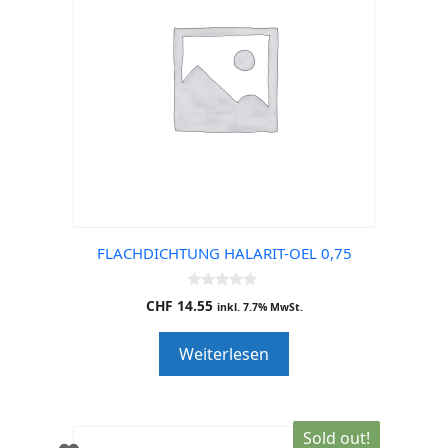
FLACHDICHTUNG HALARIT-OEL 0,75
0
CHF
14.55
inkl. 7.7% MwSt.
o
u
t
Weiterlesen
o
f
5
Sold out!