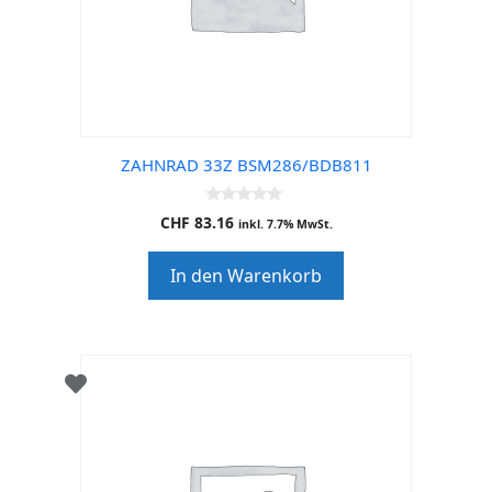
ZAHNRAD 33Z BSM286/BDB811
0
CHF
83.16
inkl. 7.7% MwSt.
o
u
t
In den Warenkorb
o
f
5