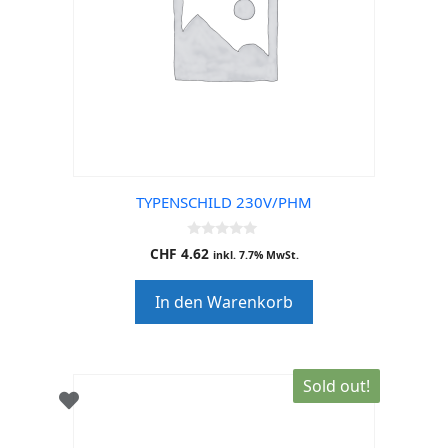
TYPENSCHILD 230V/PHM
0
CHF
4.62
inkl. 7.7% MwSt.
o
u
t
In den Warenkorb
o
f
5
Sold out!