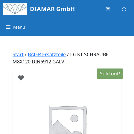
Springe
DIAMAR GmbH
zum
Inhalt
Menu
Start
/
BAIER Ersatzteile
/ I-6-KT-SCHRAUBE
M8X120 DIN6912 GALV
Sold out!