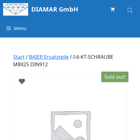
Springe
DIAMAR GmbH
zum
Inhalt
Menu
Start
/
BAIER Ersatzteile
/ I-6-KT-SCHRAUBE
M8X25 DIN912
Sold out!