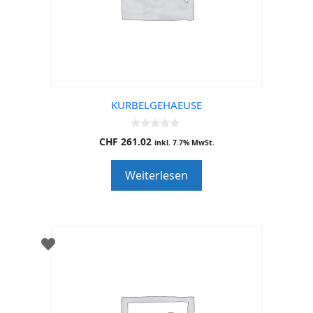
KURBELGEHAEUSE
0
CHF
261.02
inkl. 7.7% MwSt.
o
u
t
Weiterlesen
o
f
5