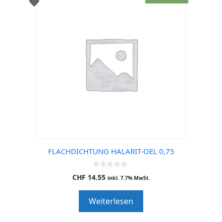
FLACHDICHTUNG HALARIT-OEL 0,75
0
CHF
14.55
inkl. 7.7% MwSt.
o
u
t
Weiterlesen
o
f
5