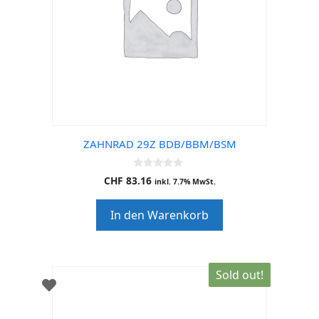
ZAHNRAD 29Z BDB/BBM/BSM
0
CHF
83.16
inkl. 7.7% MwSt.
o
u
t
In den Warenkorb
o
f
5
Sold out!