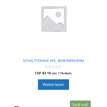
SCHALTSTANGE KPL. BDB/BBM/BSM
0
CHF
83.16
inkl. 7.7% MwSt.
o
u
t
Weiterlesen
o
f
5
Sold out!