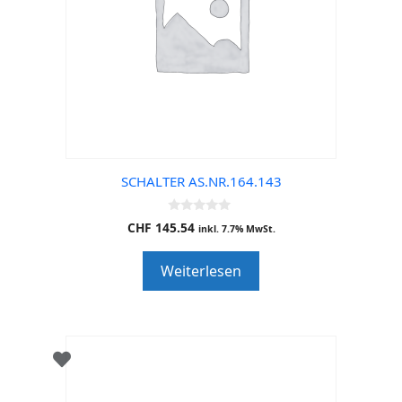
SCHALTER AS.NR.164.143
0
CHF
145.54
inkl. 7.7% MwSt.
o
u
t
Weiterlesen
o
f
5