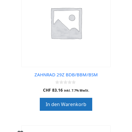
ZAHNRAD 29Z BDB/BBM/BSM
0
CHF
83.16
inkl. 7.7% MwSt.
o
u
t
In den Warenkorb
o
f
5