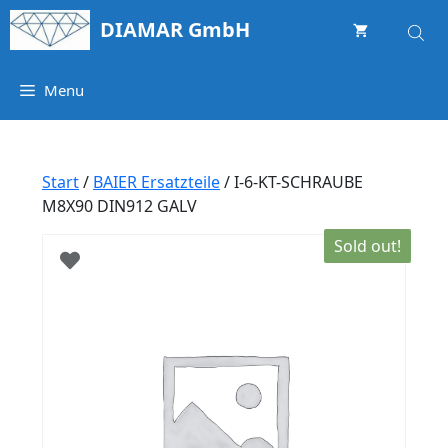
Springe
DIAMAR GmbH
zum
Inhalt
Menu
Start
/
BAIER Ersatzteile
/ I-6-KT-SCHRAUBE
M8X90 DIN912 GALV
Sold out!