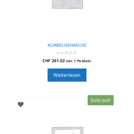
KURBELGEHAEUSE
0
CHF
261.02
inkl. 7.7% MwSt.
o
u
t
Weiterlesen
o
f
5
Sold out!