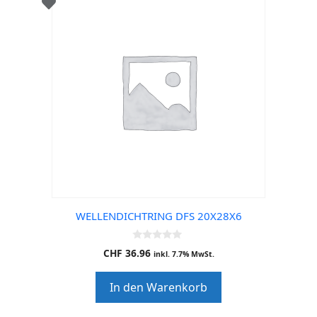
WELLENDICHTRING DFS 20X28X6
0
CHF
36.96
inkl. 7.7% MwSt.
o
u
t
In den Warenkorb
o
f
5