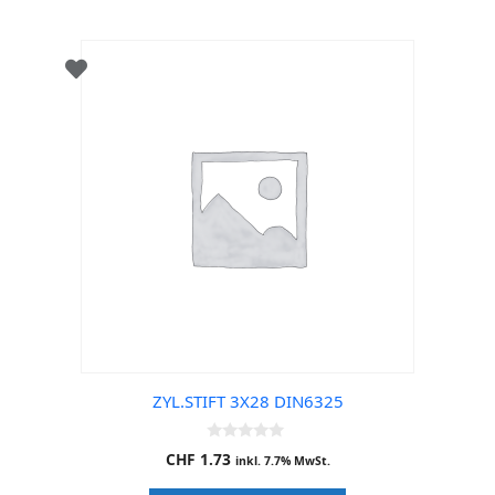
ZYL.STIFT 3X28 DIN6325
0
CHF
1.73
inkl. 7.7% MwSt.
o
u
t