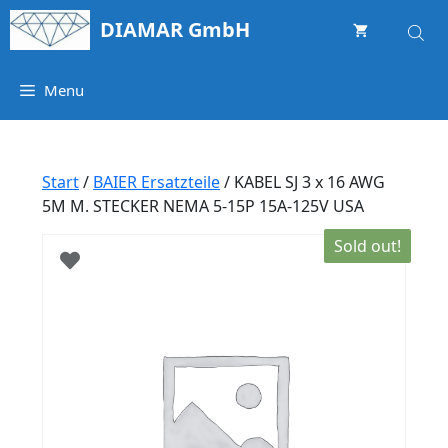
Springe
DIAMAR GmbH
zum
Inhalt
Menu
Start
/
BAIER Ersatzteile
/ KABEL SJ 3 x 16 AWG
5M M. STECKER NEMA 5-15P 15A-125V USA
Sold out!