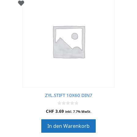
ZYL.STIFT 10X60 DIN7
0
CHF
3.69
inkl. 7.7% MwSt.
o
u
t
In den Warenkorb
o
f
5