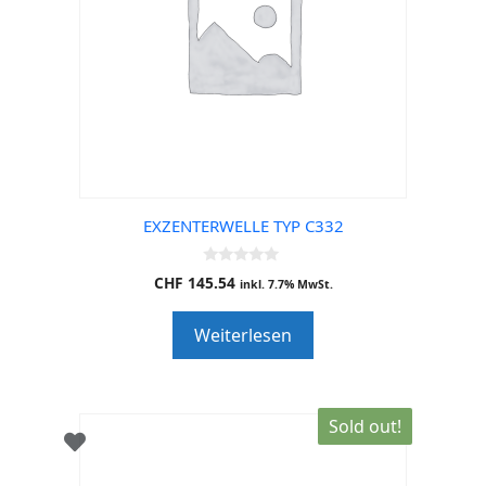
EXZENTERWELLE TYP C332
0
CHF
145.54
inkl. 7.7% MwSt.
o
u
t
Weiterlesen
o
f
5
Sold out!