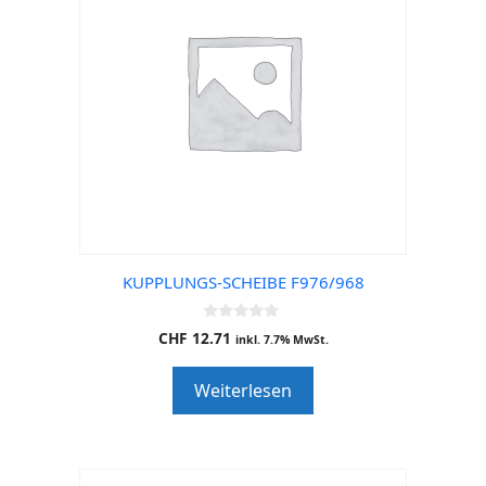
KUPPLUNGS-SCHEIBE F976/968
0
CHF
12.71
inkl. 7.7% MwSt.
o
u
t
Weiterlesen
o
f
5