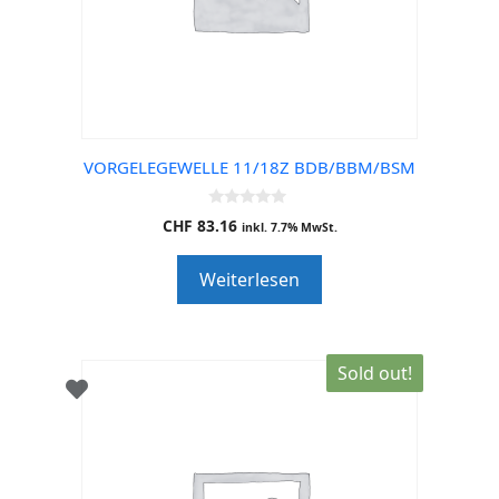
VORGELEGEWELLE 11/18Z BDB/BBM/BSM
0
CHF
83.16
inkl. 7.7% MwSt.
o
u
t
Weiterlesen
o
f
5
Sold out!