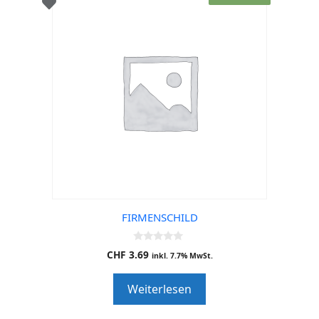
FIRMENSCHILD
0
CHF
3.69
inkl. 7.7% MwSt.
o
u
t
Weiterlesen
o
f
5