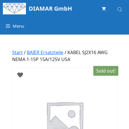
Springe
DIAMAR GmbH
zum
Inhalt
Menu
Start
/
BAIER Ersatzteile
/ KABEL SJ2X16 AWG
NEMA 1-15P 15A/125V USA
Sold out!