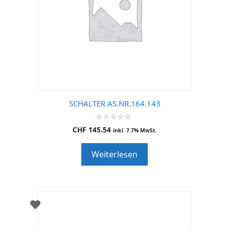
SCHALTER AS.NR.164.143
0
CHF
145.54
inkl. 7.7% MwSt.
o
u
t
Weiterlesen
o
f
5