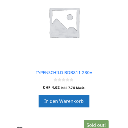
TYPENSCHILD BDB811 230V
0
CHF
4.62
inkl. 7.7% MwSt.
o
u
t
In den Warenkorb
o
f
5
Sold out!