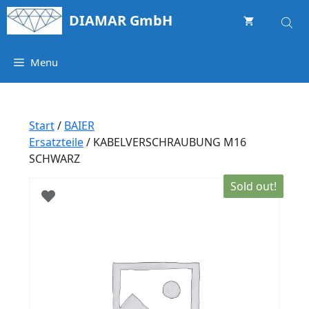
Springe
DIAMAR GmbH
zum
Inhalt
Menu
Start
/
BAIER
Ersatzteile
/ KABELVERSCHRAUBUNG M16
SCHWARZ
Sold out!