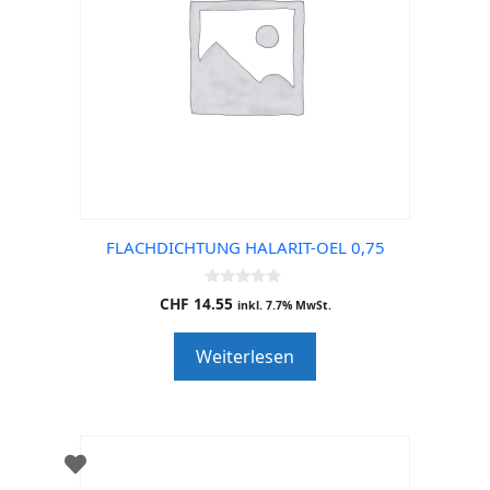
FLACHDICHTUNG HALARIT-OEL 0,75
0
CHF
14.55
inkl. 7.7% MwSt.
o
u
t
Weiterlesen
o
f
5