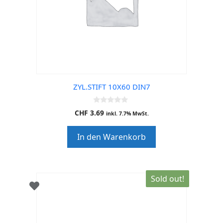
ZYL.STIFT 10X60 DIN7
0
CHF
3.69
inkl. 7.7% MwSt.
o
u
t
In den Warenkorb
o
f
5
Sold out!