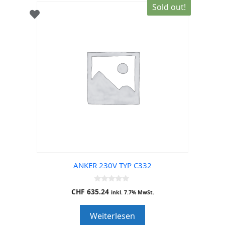
Sold out!
ANKER 230V TYP C332
0
CHF
635.24
inkl. 7.7% MwSt.
o
u
t
Weiterlesen
o
f