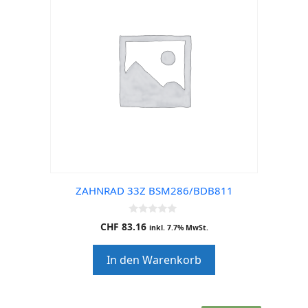
ZAHNRAD 33Z BSM286/BDB811
0
CHF
83.16
inkl. 7.7% MwSt.
o
u
t
In den Warenkorb
o
f
5