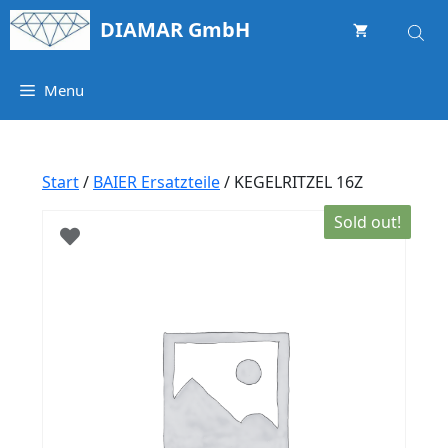
Springe
DIAMAR GmbH
zum
Inhalt
Menu
Start
/
BAIER Ersatzteile
/ KEGELRITZEL 16Z
Sold out!