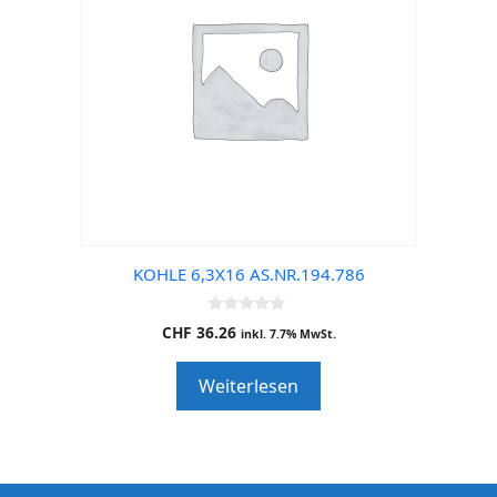
KOHLE 6,3X16 AS.NR.194.786
0
CHF
36.26
inkl. 7.7% MwSt.
o
u
t
Weiterlesen
o
f
5