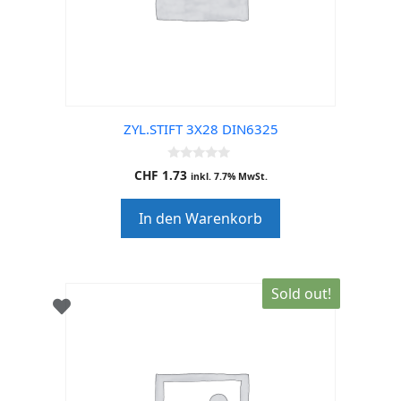
ZYL.STIFT 3X28 DIN6325
0
CHF
1.73
inkl. 7.7% MwSt.
o
u
t
In den Warenkorb
o
f
5
Sold out!