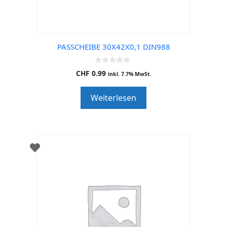
PASSCHEIBE 30X42X0,1 DIN988
0
CHF
0.99
inkl. 7.7% MwSt.
o
u
t
Weiterlesen
o
f
5