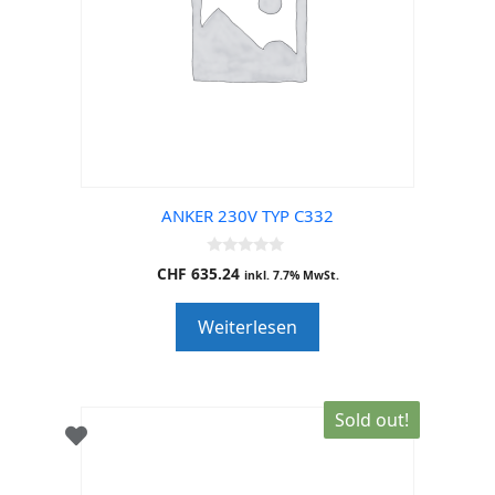
ANKER 230V TYP C332
0
CHF
635.24
inkl. 7.7% MwSt.
o
u
t
Weiterlesen
o
f
5
Sold out!