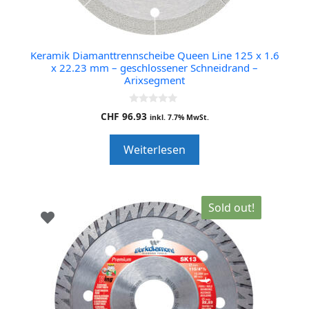
Keramik Diamanttrennscheibe Queen Line 125 x 1.6
x 22.23 mm – geschlossener Schneidrand –
Arixsegment
0
CHF
96.93
inkl. 7.7% MwSt.
o
u
t
Weiterlesen
o
f
5
Sold out!