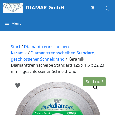
Springe
DIAMAR GmbH
zum
Inhalt
Menu
Start
/
Diamanttrennscheiben
Keramik
/
Diamanttrennscheiben Standard,
geschlossener Schneidrand
/ Keramik
Diamanttrennscheibe Standard 125 x 1.6 x 22.23
mm – geschlossener Schneidrand
Sold out!