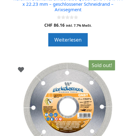
x 22.23 mm – geschlossener Schneidrand –
Arixsegment
0
CHF
86.16
inkl. 7.7% MwSt.
o
u
t
Weiterlesen
o
f
5
Sold out!