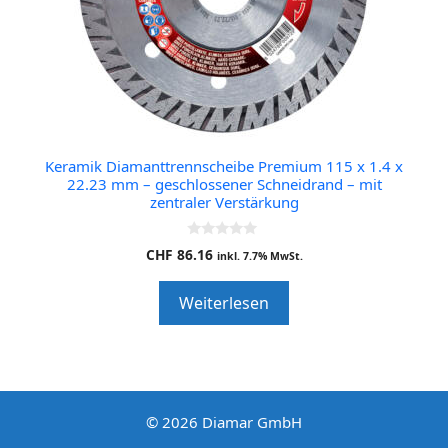
Keramik Diamanttrennscheibe Premium 115 x 1.4 x
22.23 mm – geschlossener Schneidrand – mit
zentraler Verstärkung
0
CHF
86.16
inkl. 7.7% MwSt.
o
u
t
Weiterlesen
o
f
5
© 2026 Diamar GmbH