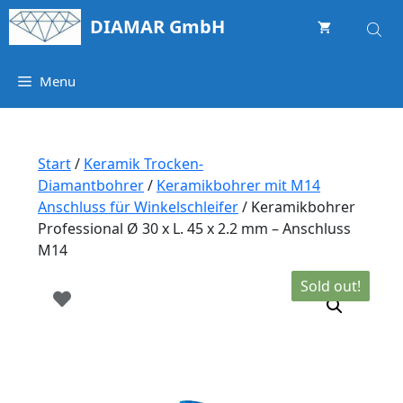
Springe
DIAMAR GmbH
zum
Inhalt
Menu
Start
/
Keramik Trocken-
Diamantbohrer
/
Keramikbohrer mit M14
Anschluss für Winkelschleifer
/ Keramikbohrer
Professional Ø 30 x L. 45 x 2.2 mm – Anschluss
M14
Sold out!