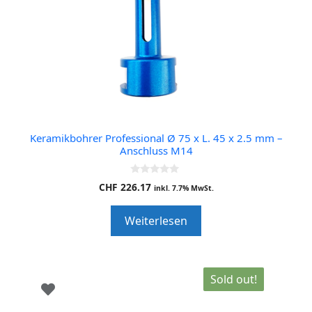
Keramikbohrer Professional Ø 75 x L. 45 x 2.5 mm –
Anschluss M14
0
CHF
226.17
inkl. 7.7% MwSt.
o
u
t
Weiterlesen
o
f
5
Sold out!