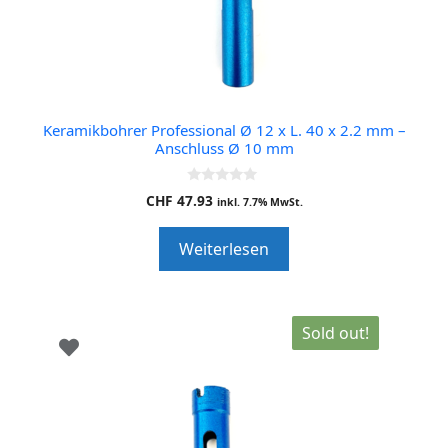
Keramikbohrer Professional Ø 12 x L. 40 x 2.2 mm –
Anschluss Ø 10 mm
0
CHF
47.93
inkl. 7.7% MwSt.
o
u
t
Weiterlesen
o
f
5
Sold out!