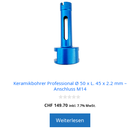
Keramikbohrer Professional Ø 50 x L. 45 x 2.2 mm –
Anschluss M14
0
CHF
149.70
inkl. 7.7% MwSt.
o
u
t
Weiterlesen
o
f
5