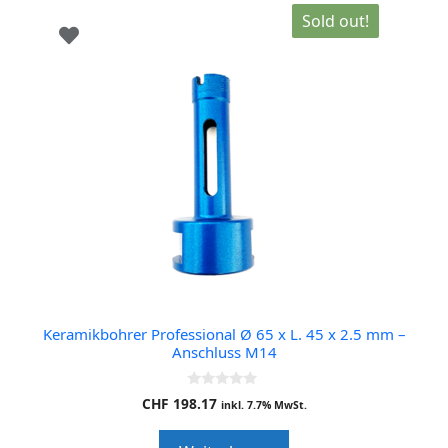
Sold out!
Keramikbohrer Professional Ø 65 x L. 45 x 2.5 mm –
Anschluss M14
0
CHF
198.17
inkl. 7.7% MwSt.
o
u
t