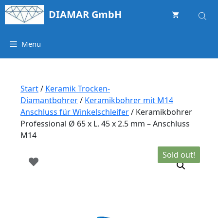
Springe
DIAMAR GmbH
zum
Inhalt
Menu
Start
/
Keramik Trocken-
Diamantbohrer
/
Keramikbohrer mit M14
Anschluss für Winkelschleifer
/ Keramikbohrer
Professional Ø 65 x L. 45 x 2.5 mm – Anschluss
M14
Sold out!