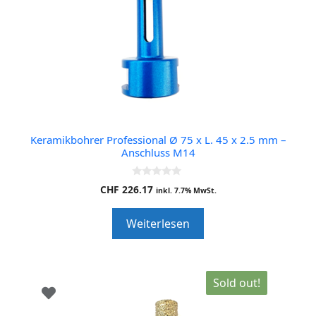
Keramikbohrer Professional Ø 75 x L. 45 x 2.5 mm –
Anschluss M14
0
CHF
226.17
inkl. 7.7% MwSt.
o
u
t
Weiterlesen
o
f
5
Sold out!