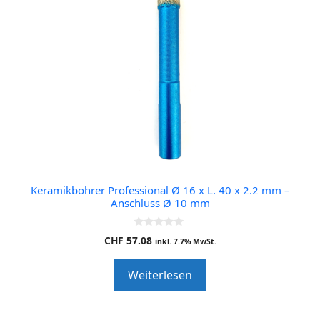
Keramikbohrer Professional Ø 16 x L. 40 x 2.2 mm –
Anschluss Ø 10 mm
0
CHF
57.08
inkl. 7.7% MwSt.
o
u
t
Weiterlesen
o
f
5