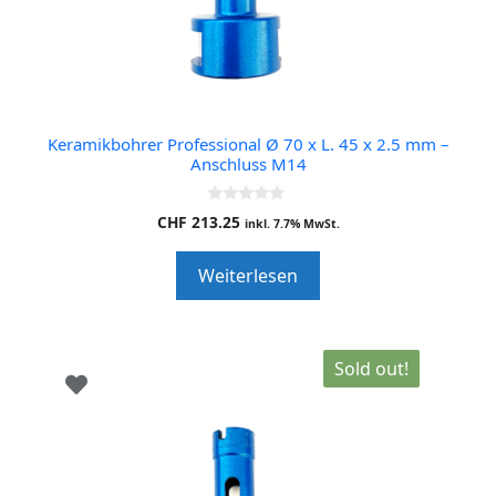
Keramikbohrer Professional Ø 70 x L. 45 x 2.5 mm –
Anschluss M14
0
CHF
213.25
inkl. 7.7% MwSt.
o
u
t
Weiterlesen
o
f
5
Sold out!