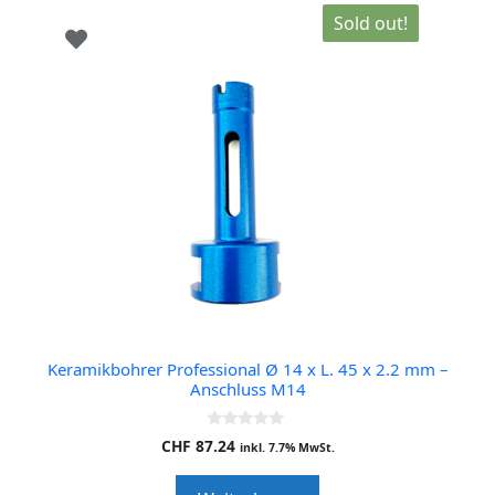
Sold out!
Keramikbohrer Professional Ø 14 x L. 45 x 2.2 mm –
Anschluss M14
0
CHF
87.24
inkl. 7.7% MwSt.
o
u
t