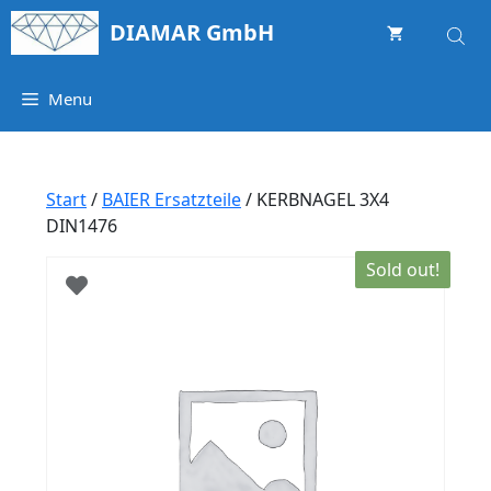
Springe
DIAMAR GmbH
zum
Inhalt
Menu
Start
/
BAIER Ersatzteile
/ KERBNAGEL 3X4
DIN1476
Sold out!