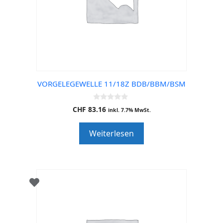
VORGELEGEWELLE 11/18Z BDB/BBM/BSM
0
CHF
83.16
inkl. 7.7% MwSt.
o
u
t
Weiterlesen
o
f
5