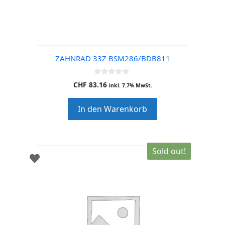
ZAHNRAD 33Z BSM286/BDB811
0
CHF
83.16
inkl. 7.7% MwSt.
o
u
t
In den Warenkorb
o
f
5
Sold out!