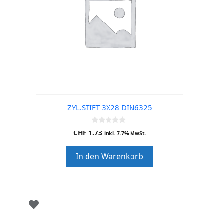
ZYL.STIFT 3X28 DIN6325
0
CHF
1.73
inkl. 7.7% MwSt.
o
u
t
In den Warenkorb
o
f
5