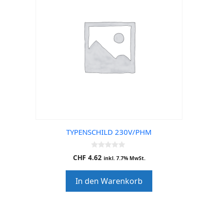
TYPENSCHILD 230V/PHM
0
CHF
4.62
inkl. 7.7% MwSt.
o
u
t
In den Warenkorb
o
f
5