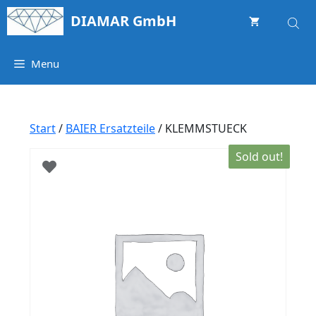
Springe
DIAMAR GmbH
zum
Inhalt
Menu
Start
/
BAIER Ersatzteile
/ KLEMMSTUECK
Sold out!