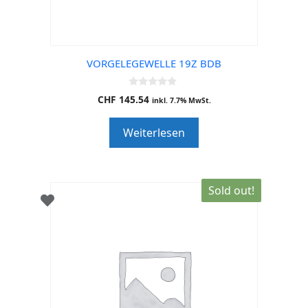
VORGELEGEWELLE 19Z BDB
0
CHF
145.54
inkl. 7.7% MwSt.
o
u
t
Weiterlesen
o
f
5
Sold out!