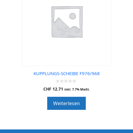
KUPPLUNGS-SCHEIBE F976/968
0
CHF
12.71
inkl. 7.7% MwSt.
o
u
t
Weiterlesen
o
f
5