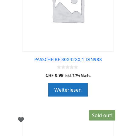
PASSCHEIBE 30X42X0,1 DIN988
0
CHF
0.99
inkl. 7.7% MwSt.
o
u
t
Weiterlesen
o
f
5
Sold out!