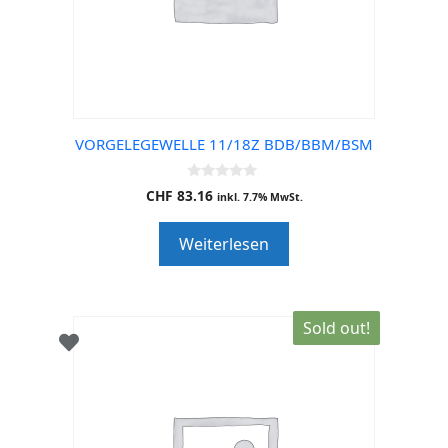
VORGELEGEWELLE 11/18Z BDB/BBM/BSM
0
CHF
83.16
inkl. 7.7% MwSt.
o
u
t
Weiterlesen
o
f
5
Sold out!