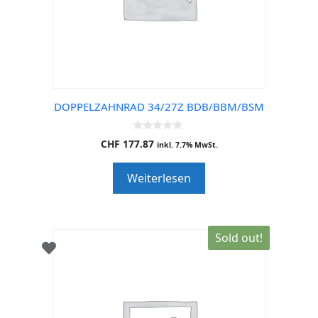
DOPPELZAHNRAD 34/27Z BDB/BBM/BSM
0
CHF
177.87
inkl. 7.7% MwSt.
o
u
t
Weiterlesen
o
f
5
Sold out!