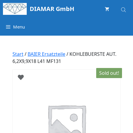
Springe
DIAMAR GmbH
zum
Inhalt
Menu
Start
/
BAIER Ersatzteile
/ KOHLEBUERSTE AUT.
6,2X9,9X18 L41 MF131
Sold out!