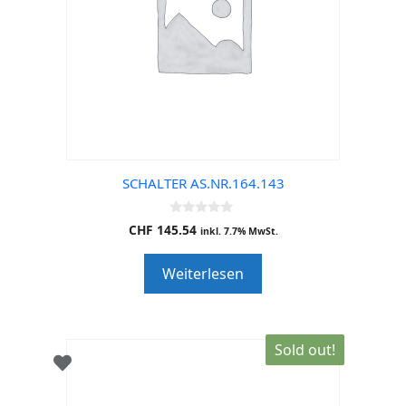
SCHALTER AS.NR.164.143
0
CHF
145.54
inkl. 7.7% MwSt.
o
u
t
Weiterlesen
o
f
5
Sold out!