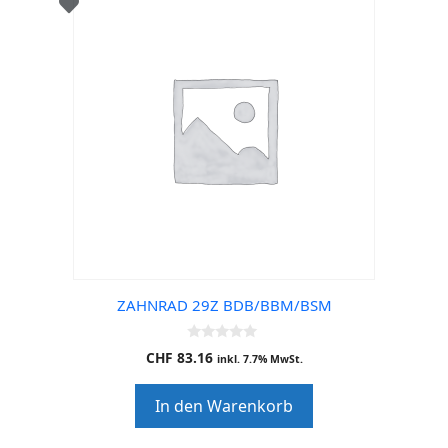
ZAHNRAD 29Z BDB/BBM/BSM
0
CHF
83.16
inkl. 7.7% MwSt.
o
u
t
In den Warenkorb
o
f
5