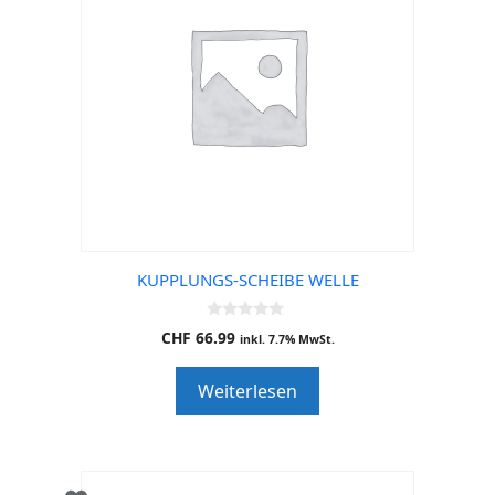
KUPPLUNGS-SCHEIBE WELLE
0
CHF
66.99
inkl. 7.7% MwSt.
o
u
t
Weiterlesen
o
f
5